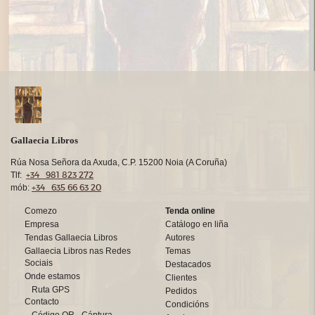
Gallaecia Libros
Rúa Nosa Señora da Axuda, C.P. 15200 Noia (A Coruña)
+34 981 823 272
Tlf:
+34 635 66 63 20
mób:
Comezo
Tenda online
Empresa
Catálogo en liña
Tendas Gallaecia Libros
Autores
Gallaecia Libros nas Redes
Temas
Sociais
Destacados
Onde estamos
Clientes
Ruta GPS
Pedidos
Contacto
Condicións