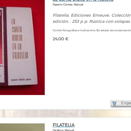
Fabeiro Gómez, Manuel
Filatelia. Ediciones Emeuve. Colección
edición. . 253 p p. Rústica con solapas i
Contén fotografías e ilustracións. Bo estado de conservació
24,00 €
Engad
FILATELIA
De Mora, Manuel