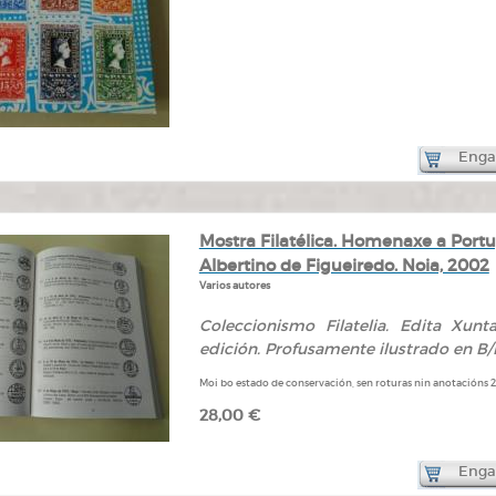
Engad
Mostra Filatélica. Homenaxe a Portug
Albertino de Figueiredo. Noia, 2002
Varios autores
Coleccionismo Filatelia. Edita Xunta
edición. Profusamente ilustrado en B/N
Moi bo estado de conservación, sen roturas nin anotacións 2
28,00 €
Engad