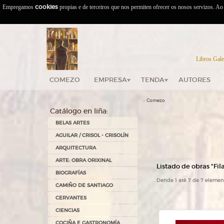
Empregamos
cookies
propias e de terceiros que nos permiten ofrecer os nosos servizos. A
Libros Gale
COMEZO
EMPRESA
TENDA
AUTORES
::
Comezo
Catálogo en liña:
BELAS ARTES
AGUILAR / CRISOL - CRISOLÍN
ARQUITECTURA
ARTE: OBRA ORIXINAL
Listado de obras "Fila
BIOGRAFÍAS
Dende 1 até 7 de 7 elemen
CAMIÑO DE SANTIAGO
CERVANTES
CIENCIAS
COCIÑA E GASTRONOMÍA