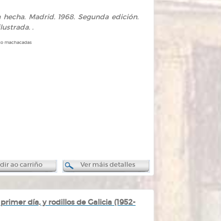
en hecha. Madrid. 1968. Segunda edición.
lustrada. .
uco machacadas
ir ao carriño
Ver máis detalles
rimer día, y rodillos de Galicia (1952-