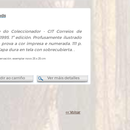
nds
ube do Coleccionador - CIT Correios de
1995. 1ª edición. Profusamente ilustrado
 prova a cor impresa e numerada. 111 p.
apa dura en tela con sobrecubierta. .
servación, exemplar novo 25 x 25 cm
ir ao carriño
Ver máis detalles
<< Voltar