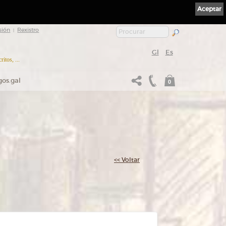
Aceptar
sión
Rexistro
|
Gl
Es
itos, ...
gos.gal
0
<< Voltar