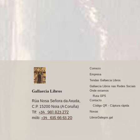
Comezo
Empresa
Tendas Gallaecia Libros
Gallaecia Libros nas Redes Sociais
Gallaecia Libros
Onde estamos
Ruta GPS
Rúa Nosa Señora da Axuda,
Contacto
Código QR - Cáptura rápida
C.P. 15200 Noia (A Coruña)
+34 981 823 272
Tlf:
Novas
+34 635 66 63 20
mób:
LibrosGalegos.gal