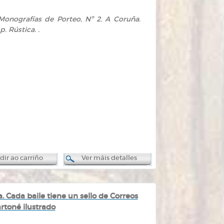
o. Monografías de Porteo, Nº 2. A Coruña.
p. Rústica. .
ir ao carriño
Ver máis detalles
. Cada baile tiene un sello de Correos
rtoné ilustrado