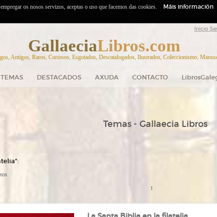
Máis información
o empregar os nosos servizos, aceptas o uso que facemos das cookies.
Inicio Se
Gallaecia
Libros.com
gos, Antigos, Raros, Curiosos, Esgotados, Descatalogados, Ilustrados, Coleccionismo, Manuscr
TEMAS
DESTACADOS
AXUDA
CONTACTO
LibrosGale
Temas - Gallaecia Libros
telia":
tos
1
La Santa Biblia en la filatelia