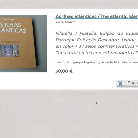
As Ilhas atlânticas / The atlantic isla
Vieira, Alberto
Filatelia / Filatélia. Ediçâo do Cl
Portugal. Colecçâo Descobrir. Lisboa. 
en color + 37 selos conmemorativos +
Tapa dura en tea con sobrecuberta / T
Edición bilingüe portugués - inglés. Perfecto estado de con
30,00 €
Engad
1