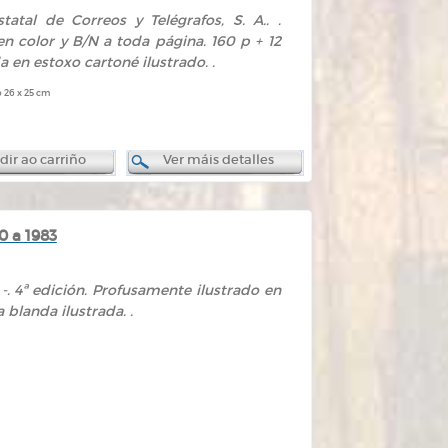
tatal de Correos y Telégrafos, S. A.. .
en color y B/N a toda página. 160 p + 12
a en estoxo cartoné ilustrado. .
 26 x 25 cm
ir ao carriño
Ver máis detalles
0 a 1983
. -. 4ª edición. Profusamente ilustrado en
a blanda ilustrada. .