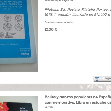
Palacios Seijas, Alejandro
Filatelia. Ed. Revista Filatelia Porte
1976. 1ª edición. Ilustrado en BN. 107 p 
Bo estado de conservación
12,00 €
Engad
Bailes y danzas populares de España
conmemorativo. Libro en estuche ca
Correos