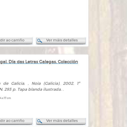
ir ao carriño
Ver máis detalles
al. Día das Letras Galegas. Colección
 de Galicia. . Noia (Galicia). 2002. 1ª
. 293 p. Tapa blanda ilustrada. .
4 x 17 cm
ir ao carriño
Ver máis detalles