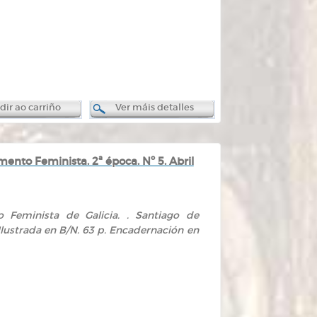
ir ao carriño
Ver máis detalles
nto Feminista. 2ª época. Nº 5. Abril
 Feminista de Galicia. . Santiago de
 Ilustrada en B/N. 63 p. Encadernación en