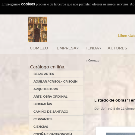
Empregamos
cookies
propias e de terceiros que nos permiten ofrecer os nosos servizos. A
Libros Gale
COMEZO
EMPRESA
TENDA
AUTORES
::
Comezo
Catálogo en liña:
BELAS ARTES
AGUILAR / CRISOL - CRISOLÍN
ARQUITECTURA
ARTE: OBRA ORIXINAL
Listado de obras "Fe
BIOGRAFÍAS
Dende 1 até 8 de 22 eleme
CAMIÑO DE SANTIAGO
CERVANTES
CIENCIAS
COCIÑA E GASTRONOMÍA