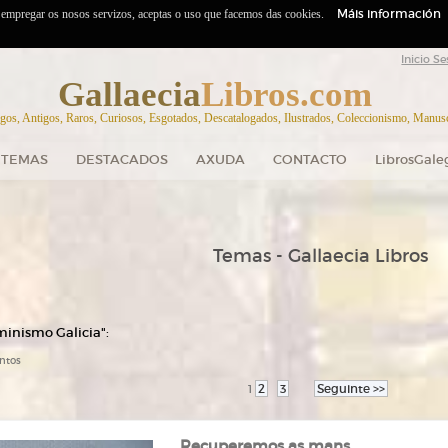
Máis información
o empregar os nosos servizos, aceptas o uso que facemos das cookies.
Inicio Se
Gallaecia
Libros.com
gos, Antigos, Raros, Curiosos, Esgotados, Descatalogados, Ilustrados, Coleccionismo, Manuscr
TEMAS
DESTACADOS
AXUDA
CONTACTO
LibrosGale
Temas - Gallaecia Libros
minismo Galicia":
ntos
2
3
Seguinte >>
1
Recuperemos as mans