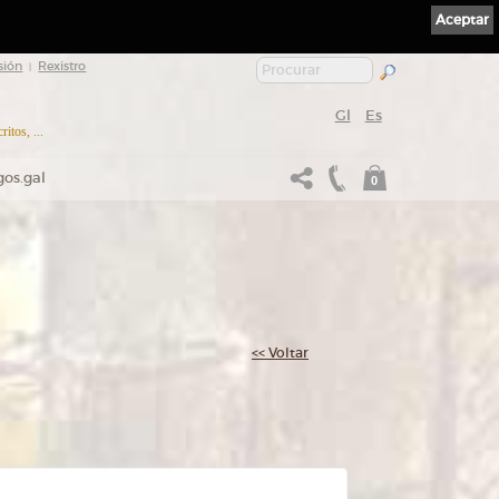
Aceptar
sión
Rexistro
|
Gl
Es
itos, ...
gos.gal
0
<< Voltar