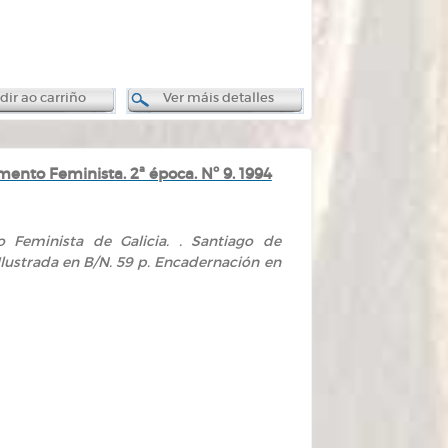
ir ao carriño
Ver máis detalles
nto Feminista. 2ª época. Nº 9. 1994
 Feminista de Galicia. . Santiago de
 Ilustrada en B/N. 59 p. Encadernación en