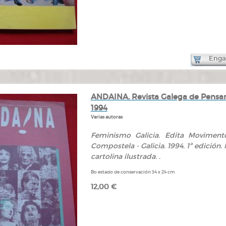
Engad
ANDAINA. Revista Galega de Pensame
1994
Varias autoras
Feminismo Galicia. Edita Movimento
Compostela - Galicia. 1994. 1ª edición.
cartolina ilustrada. .
Bo estado de conservación 34 x 24 cm
12,00 €