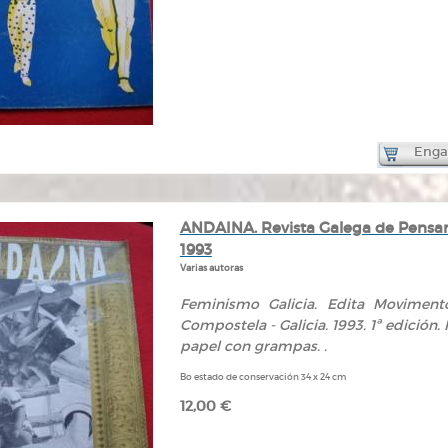
Engad
ANDAINA. Revista Galega de Pensame
1993
Varias autoras
Feminismo Galicia. Edita Movimento
Compostela - Galicia. 1993. 1ª edición.
papel con grampas. .
Bo estado de conservación 34 x 24 cm
12,00 €