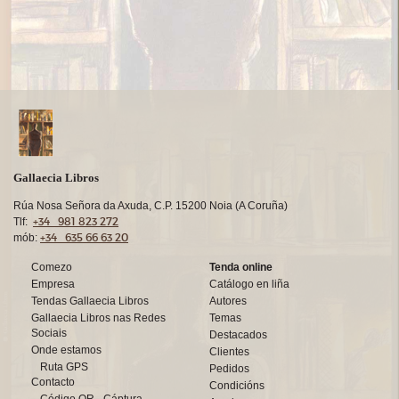
Gallaecia Libros
Rúa Nosa Señora da Axuda, C.P. 15200 Noia (A Coruña)
+34 981 823 272
Tlf:
+34 635 66 63 20
mób:
Comezo
Tenda online
Empresa
Catálogo en liña
Tendas Gallaecia Libros
Autores
Gallaecia Libros nas Redes
Temas
Sociais
Destacados
Onde estamos
Clientes
Ruta GPS
Pedidos
Contacto
Condicións