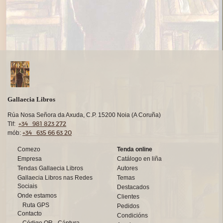
Gallaecia Libros
Rúa Nosa Señora da Axuda, C.P. 15200 Noia (A Coruña)
+34 981 823 272
Tlf:
+34 635 66 63 20
mób:
Comezo
Tenda online
Empresa
Catálogo en liña
Tendas Gallaecia Libros
Autores
Gallaecia Libros nas Redes
Temas
Sociais
Destacados
Onde estamos
Clientes
Ruta GPS
Pedidos
Contacto
Condicións