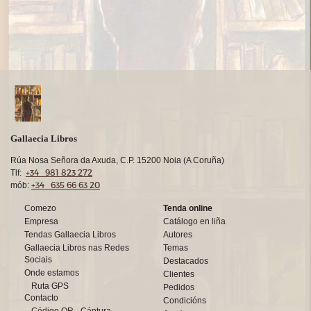
Gallaecia Libros
Rúa Nosa Señora da Axuda, C.P. 15200 Noia (A Coruña)
+34 981 823 272
Tlf:
+34 635 66 63 20
mób:
Comezo
Tenda online
Empresa
Catálogo en liña
Tendas Gallaecia Libros
Autores
Gallaecia Libros nas Redes
Temas
Sociais
Destacados
Onde estamos
Clientes
Ruta GPS
Pedidos
Contacto
Condicións