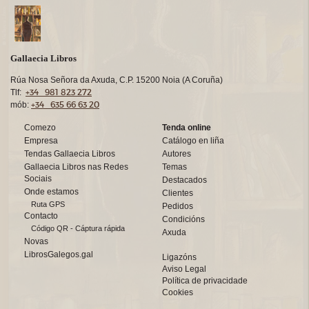
Gallaecia Libros
Rúa Nosa Señora da Axuda, C.P. 15200 Noia (A Coruña)
+34 981 823 272
Tlf:
+34 635 66 63 20
mób:
Comezo
Tenda online
Empresa
Catálogo en liña
Tendas Gallaecia Libros
Autores
Gallaecia Libros nas Redes
Temas
Sociais
Destacados
Onde estamos
Clientes
Ruta GPS
Pedidos
Contacto
Condicións
Código QR - Cáptura rápida
Axuda
Novas
LibrosGalegos.gal
Ligazóns
Aviso Legal
Política de privacidade
Cookies