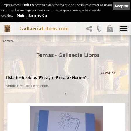
Empregamos
cookies
propias e de terceiros que nos permiten ofrecer os nosos
Aceptar
servizos. Ao empregar os nosos servizos, aceptas o uso que facemos das
Máis información
cookies.
Gallaecia
Libros.com
0
::
Comezo
Temas - Gallaecia Libros
<< Voltar
Listado de obras "Ensayo - Ensaio / Humor":
Dende 1 até 1 de 1 elementos
1