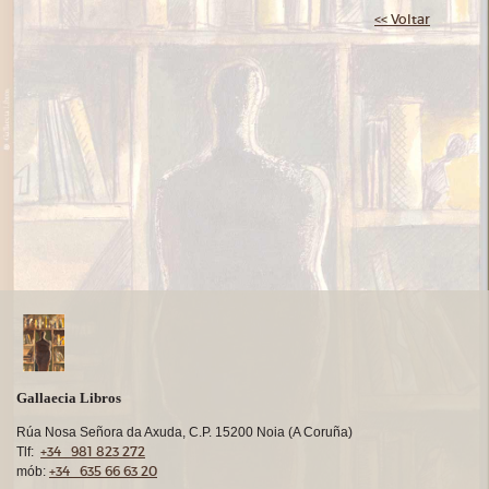
<< Voltar
Gallaecia Libros
Rúa Nosa Señora da Axuda, C.P. 15200 Noia (A Coruña)
+34 981 823 272
Tlf:
+34 635 66 63 20
mób: