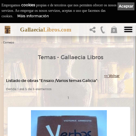
Empregamos
cookies
propias e de terceiros que nos permiten ofrecer os nosos
Aceptar
servizos. Ao empregar os nosos servizos, aceptas o uso que facemos das
Máis información
cookies.
Gallaecia
Libros.com
0
::
Comezo
Temas - Gallaecia Libros
<< Voltar
Listado de obras "Ensaio /Varios temas Galicia":
Dende 1 até 5 de 5 elementos
1