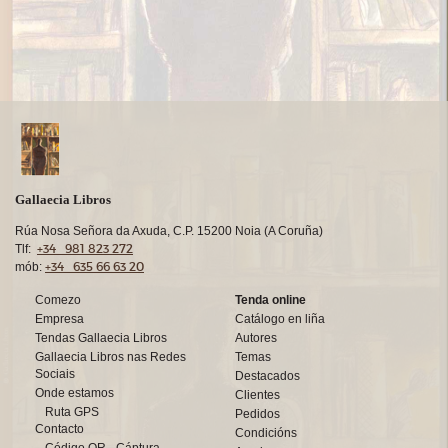
Gallaecia Libros
Rúa Nosa Señora da Axuda, C.P. 15200 Noia (A Coruña)
+34 981 823 272
Tlf:
+34 635 66 63 20
mób:
Comezo
Tenda online
Empresa
Catálogo en liña
Tendas Gallaecia Libros
Autores
Gallaecia Libros nas Redes
Temas
Sociais
Destacados
Onde estamos
Clientes
Ruta GPS
Pedidos
Contacto
Condicións