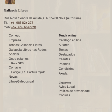
Gallaecia Libros
Rúa Nosa Señora da Axuda, C.P. 15200 Noia (A Coruña)
+34 981 823 272
Tlf:
+34 635 66 63 20
mób:
Comezo
Tenda online
Empresa
Catálogo en liña
Tendas Gallaecia Libros
Autores
Gallaecia Libros nas Redes
Temas
Sociais
Destacados
Onde estamos
Clientes
Ruta GPS
Pedidos
Contacto
Condicións
Código QR - Cáptura rápida
Axuda
Novas
LibrosGalegos.gal
Ligazóns
Aviso Legal
Política de privacidade
Cookies