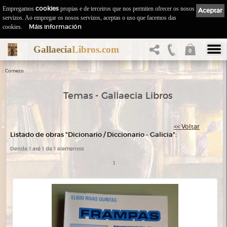
Empregamos
cookies
propias e de terceiros que nos permiten ofrecer os nosos
Aceptar
servizos. Ao empregar os nosos servizos, aceptas o uso que facemos das
Máis información
cookies.
Gallaecia
Libros.com
0
::
Comezo
Temas - Gallaecia Libros
<< Voltar
Listado de obras "Dicionario / Diccionario - Galicia":
Dende 1 até 1 de 1 elementos
1