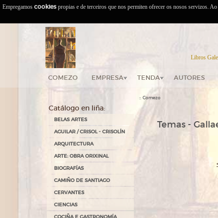
Empregamos
cookies
propias e de terceiros que nos permiten ofrecer os nosos servizos. A
Libros Gale
COMEZO
EMPRESA
TENDA
AUTORES
::
Comezo
Catálogo en liña:
BELAS ARTES
Temas - Gallae
AGUILAR / CRISOL - CRISOLÍN
ARQUITECTURA
ARTE: OBRA ORIXINAL
BIOGRAFÍAS
CAMIÑO DE SANTIAGO
CERVANTES
CIENCIAS
COCIÑA E GASTRONOMÍA