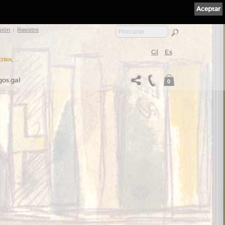
Aceptar
sión
Rexistro
|
Gl
Es
itos, ...
gos.gal
0