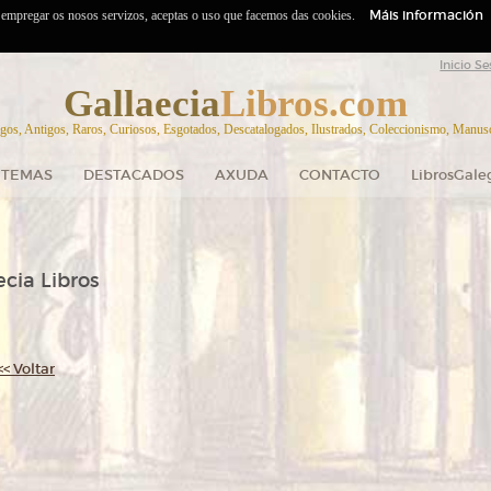
Máis información
o empregar os nosos servizos, aceptas o uso que facemos das cookies.
Inicio Se
Gallaecia
Libros.com
gos, Antigos, Raros, Curiosos, Esgotados, Descatalogados, Ilustrados, Coleccionismo, Manuscr
TEMAS
DESTACADOS
AXUDA
CONTACTO
LibrosGale
cia Libros
<< Voltar