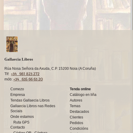
Gallaecia Libros
Rúa Nosa Señora da Axuda, C.P. 15200 Noia (A Coruña)
+34 981 823 272
Tlf:
+34 635 66 63 20
mób:
Comezo
Tenda online
Empresa
Catálogo en liña
Tendas Gallaecia Libros
Autores
Gallaecia Libros nas Redes
Temas
Sociais
Destacados
Onde estamos
Clientes
Ruta GPS
Pedidos
Contacto
Condicións