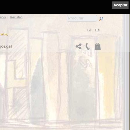
Aceptar
sión
Rexistro
|
Gl
Es
itos, ...
gos.gal
0