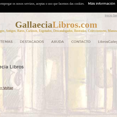
Máis información
o empregar os nosos servizos, aceptas o uso que facemos das cookies.
Inicio Se
Gallaecia
Libros.com
gos, Antigos, Raros, Curiosos, Esgotados, Descatalogados, Ilustrados, Coleccionismo, Manuscr
TEMAS
DESTACADOS
AXUDA
CONTACTO
LibrosGale
cia Libros
<< Voltar