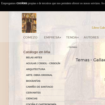
Empregamos
cookies
propias e de terceiros que nos permiten ofrecer os nosos servizos. A
Libros Gale
COMEZO
EMPRESA
TENDA
AUTORES
::
Comezo
Catálogo en liña:
BELAS ARTES
Temas - Gallae
AGUILAR / CRISOL - CRISOLÍN
ARQUITECTURA
ARTE: OBRA ORIXINAL
BIOGRAFÍAS
CAMIÑO DE SANTIAGO
CERVANTES
CIENCIAS
COCIÑA E GASTRONOMÍA