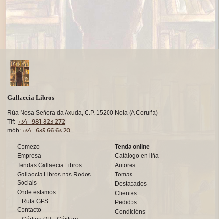
Gallaecia Libros
Rúa Nosa Señora da Axuda, C.P. 15200 Noia (A Coruña)
+34 981 823 272
Tlf:
+34 635 66 63 20
mób:
Comezo
Tenda online
Empresa
Catálogo en liña
Tendas Gallaecia Libros
Autores
Gallaecia Libros nas Redes
Temas
Sociais
Destacados
Onde estamos
Clientes
Ruta GPS
Pedidos
Contacto
Condicións