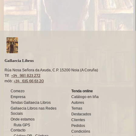
Gallaecia Libros
Rúa Nosa Señora da Axuda, C.P. 15200 Noia (A Coruña)
+34 981 823 272
Tlf:
+34 635 66 63 20
mób:
Comezo
Tenda online
Empresa
Catálogo en liña
Tendas Gallaecia Libros
Autores
Gallaecia Libros nas Redes
Temas
Sociais
Destacados
Onde estamos
Clientes
Ruta GPS
Pedidos
Contacto
Condicións