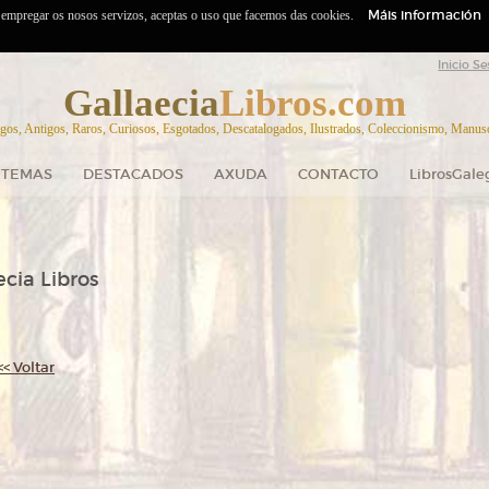
Máis información
o empregar os nosos servizos, aceptas o uso que facemos das cookies.
Inicio Se
Gallaecia
Libros.com
gos, Antigos, Raros, Curiosos, Esgotados, Descatalogados, Ilustrados, Coleccionismo, Manuscr
TEMAS
DESTACADOS
AXUDA
CONTACTO
LibrosGale
cia Libros
<< Voltar