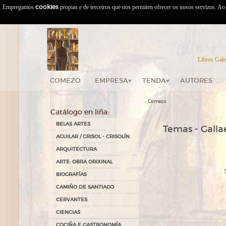
Empregamos
cookies
propias e de terceiros que nos permiten ofrecer os nosos servizos. A
Libros Gale
COMEZO
EMPRESA
TENDA
AUTORES
::
Comezo
Catálogo en liña:
BELAS ARTES
Temas - Gallae
AGUILAR / CRISOL - CRISOLÍN
ARQUITECTURA
ARTE: OBRA ORIXINAL
BIOGRAFÍAS
CAMIÑO DE SANTIAGO
CERVANTES
CIENCIAS
COCIÑA E GASTRONOMÍA