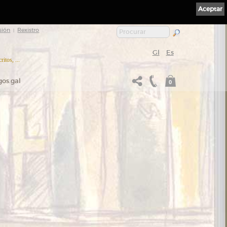
Aceptar
sión
Rexistro
|
Gl
Es
itos, ...
gos.gal
0