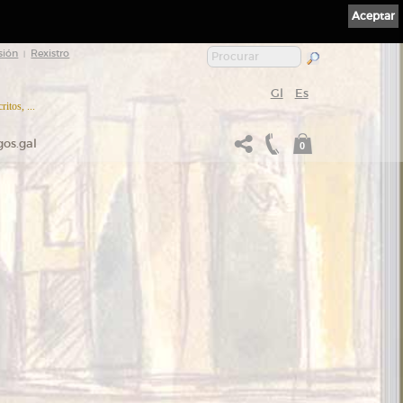
Aceptar
sión
Rexistro
|
Gl
Es
itos, ...
gos.gal
0