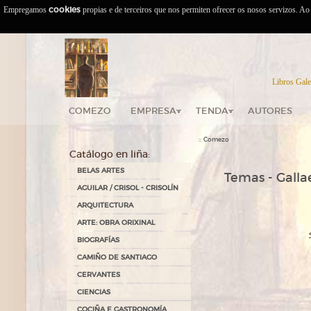
Empregamos
cookies
propias e de terceiros que nos permiten ofrecer os nosos servizos. A
Libros Gale
COMEZO
EMPRESA
TENDA
AUTORES
::
Comezo
Catálogo en liña:
BELAS ARTES
Temas - Gallae
AGUILAR / CRISOL - CRISOLÍN
ARQUITECTURA
ARTE: OBRA ORIXINAL
BIOGRAFÍAS
CAMIÑO DE SANTIAGO
CERVANTES
CIENCIAS
COCIÑA E GASTRONOMÍA