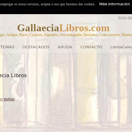
Máis información
o empregar os nosos servizos, aceptas o uso que facemos das cookies.
Inicio Se
Gallaecia
Libros.com
gos, Antigos, Raros, Curiosos, Esgotados, Descatalogados, Ilustrados, Coleccionismo, Manuscr
TEMAS
DESTACADOS
AXUDA
CONTACTO
LibrosGale
cia Libros
<< Voltar