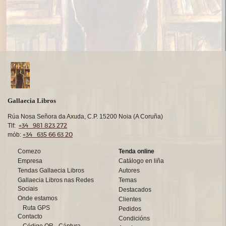
Gallaecia Libros
Rúa Nosa Señora da Axuda, C.P. 15200 Noia (A Coruña)
+34 981 823 272
Tlf:
+34 635 66 63 20
mób:
Comezo
Tenda online
Empresa
Catálogo en liña
Tendas Gallaecia Libros
Autores
Gallaecia Libros nas Redes
Temas
Sociais
Destacados
Onde estamos
Clientes
Ruta GPS
Pedidos
Contacto
Condicións