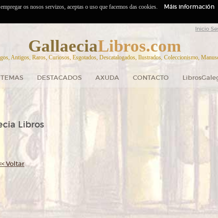
Máis información
o empregar os nosos servizos, aceptas o uso que facemos das cookies.
Inicio Se
Gallaecia
Libros.com
gos, Antigos, Raros, Curiosos, Esgotados, Descatalogados, Ilustrados, Coleccionismo, Manuscr
TEMAS
DESTACADOS
AXUDA
CONTACTO
LibrosGale
cia Libros
<< Voltar