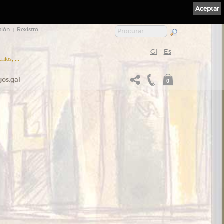
Aceptar
sión
Rexistro
|
Gl
Es
itos, ...
gos.gal
0