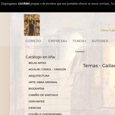
Empregamos
cookies
propias e de terceiros que nos permiten ofrecer os nosos servizos. A
Libros Gale
COMEZO
EMPRESA
TENDA
AUTORES
::
Comezo
Catálogo en liña:
BELAS ARTES
Temas - Gallae
AGUILAR / CRISOL - CRISOLÍN
ARQUITECTURA
ARTE: OBRA ORIXINAL
BIOGRAFÍAS
CAMIÑO DE SANTIAGO
CERVANTES
CIENCIAS
COCIÑA E GASTRONOMÍA