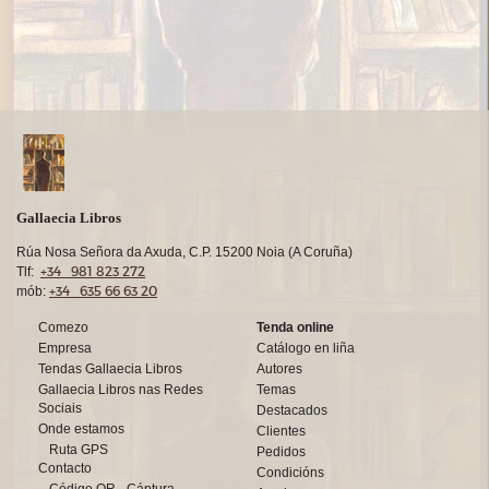
Gallaecia Libros
Rúa Nosa Señora da Axuda, C.P. 15200 Noia (A Coruña)
+34 981 823 272
Tlf:
+34 635 66 63 20
mób:
Comezo
Tenda online
Empresa
Catálogo en liña
Tendas Gallaecia Libros
Autores
Gallaecia Libros nas Redes
Temas
Sociais
Destacados
Onde estamos
Clientes
Ruta GPS
Pedidos
Contacto
Condicións