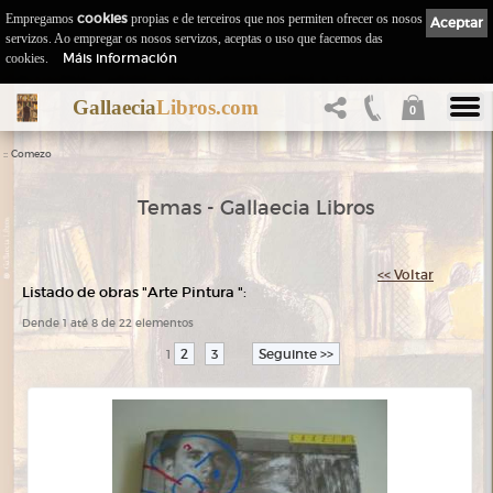
Empregamos
cookies
propias e de terceiros que nos permiten ofrecer os nosos
Aceptar
servizos. Ao empregar os nosos servizos, aceptas o uso que facemos das
Máis información
cookies.
Gallaecia
Libros.com
0
::
Comezo
Temas - Gallaecia Libros
<< Voltar
Listado de obras "Arte Pintura ":
Dende 1 até 8 de 22 elementos
2
3
Seguinte >>
1