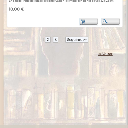
En galego. Perfecto estado de conservación, exemplar sen signos de uso 22 x 22 cm
10,00 €
2
3
Seguinte >>
1
<< Voltar