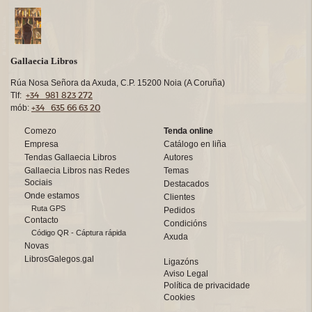
Gallaecia Libros
Rúa Nosa Señora da Axuda, C.P. 15200 Noia (A Coruña)
+34 981 823 272
Tlf:
+34 635 66 63 20
mób:
Comezo
Tenda online
Empresa
Catálogo en liña
Tendas Gallaecia Libros
Autores
Gallaecia Libros nas Redes
Temas
Sociais
Destacados
Onde estamos
Clientes
Ruta GPS
Pedidos
Contacto
Condicións
Código QR - Cáptura rápida
Axuda
Novas
LibrosGalegos.gal
Ligazóns
Aviso Legal
Política de privacidade
Cookies