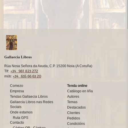
Gallaecia Libros
Rúa Nosa Señora da Axuda, C.P. 15200 Noia (A Coruña)
+34 981 823 272
Tlf:
+34 635 66 63 20
mób:
Comezo
Tenda online
Empresa
Catálogo en liña
Tendas Gallaecia Libros
Autores
Gallaecia Libros nas Redes
Temas
Sociais
Destacados
Onde estamos
Clientes
Ruta GPS
Pedidos
Contacto
Condicións