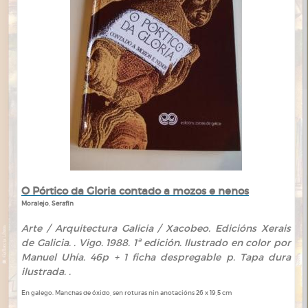
O Pórtico da Gloria contado a mozos e nenos
Moralejo, Serafín
Arte / Arquitectura Galicia / Xacobeo. Edicións Xerais
de Galicia. . Vigo. 1988. 1ª edición. Ilustrado en color por
Manuel Uhía. 46p + 1 ficha despregable p. Tapa dura
ilustrada. .
En galego. Manchas de óxido, sen roturas nin anotacións 26 x 19,5 cm