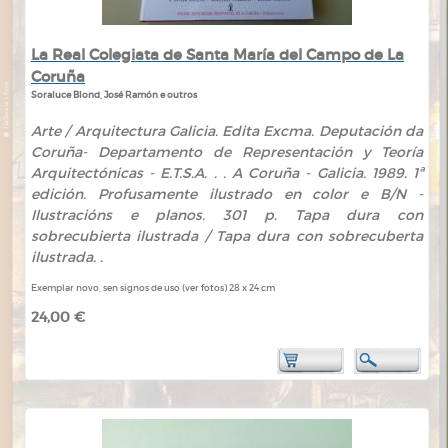
La Real Colegiata de Santa María del Campo de La
Coruña
Soraluce Blond, José Ramón e outros
Arte / Arquitectura Galicia. Edita Excma. Deputación da
Coruña- Departamento de Representación y Teoría
Arquitectónicas - E.T.S.A. . . A Coruña - Galicia. 1989. 1ª
edición. Profusamente ilustrado en color e B/N -
Ilustracións e planos. 301 p. Tapa dura con
sobrecubierta ilustrada / Tapa dura con sobrecuberta
ilustrada. .
Exemplar novo, sen signos de uso (ver fotos) 28 x 24 cm
24,00 €