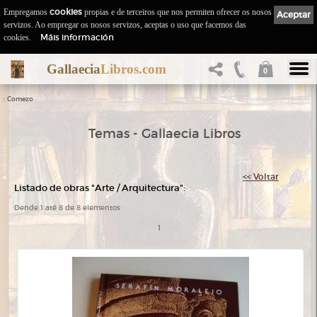
Empregamos
cookies
propias e de terceiros que nos permiten ofrecer os nosos
Aceptar
servizos. Ao empregar os nosos servizos, aceptas o uso que facemos das
Máis información
cookies.
Gallaecia
Libros.com
0
::
Comezo
Temas - Gallaecia Libros
<< Voltar
Listado de obras "Arte / Arquitectura":
Dende 1 até 8 de 8 elementos
1