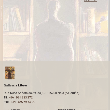
<< Voltar
Gallaecia Libros
Rúa Nosa Señora da Axuda, C.P. 15200 Noia (A Coruña)
+34 981 823 272
Tlf:
+34 635 66 63 20
mób: