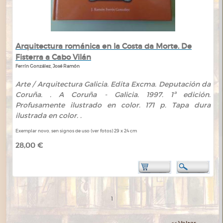
Arquitectura románica en la Costa da Morte. De
Fisterra a Cabo Vilán
Ferrín González, José Ramón
Arte / Arquitectura Galicia. Edita Excma. Deputación da
Coruña. . A Coruña - Galicia. 1997. 1ª edición.
Profusamente ilustrado en color. 171 p. Tapa dura
ilustrada en color. .
Exemplar novo, sen signos de uso (ver fotos) 29 x 24 cm
28,00 €
1