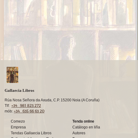
Gallaecia Libros
Rúa Nosa Señora da Axuda, C.P. 15200 Noia (A Coruña)
+34 981 823 272
Tlf:
+34 635 66 63 20
mób:
Comezo
Tenda online
Empresa
Catálogo en liña
Tendas Gallaecia Libros
Autores