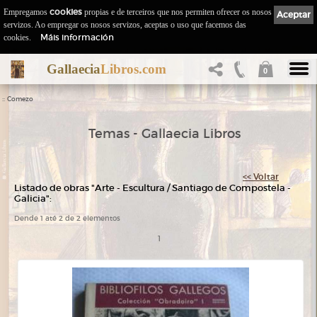
Empregamos
cookies
propias e de terceiros que nos permiten ofrecer os nosos
Aceptar
servizos. Ao empregar os nosos servizos, aceptas o uso que facemos das
Máis información
cookies.
Gallaecia
Libros.com
0
::
Comezo
Temas - Gallaecia Libros
<< Voltar
Listado de obras "Arte - Escultura / Santiago de Compostela -
Galicia":
Dende 1 até 2 de 2 elementos
1