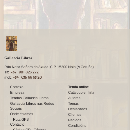
Gallaecia Libros
Rúa Nosa Señora da Axuda, C.P. 15200 Noia (A Coruña)
+34 981 823 272
Tlf:
+34 635 66 63 20
mób:
Comezo
Tenda online
Empresa
Catálogo en liña
Tendas Gallaecia Libros
Autores
Gallaecia Libros nas Redes
Temas
Sociais
Destacados
Onde estamos
Clientes
Ruta GPS
Pedidos
Contacto
Condicións