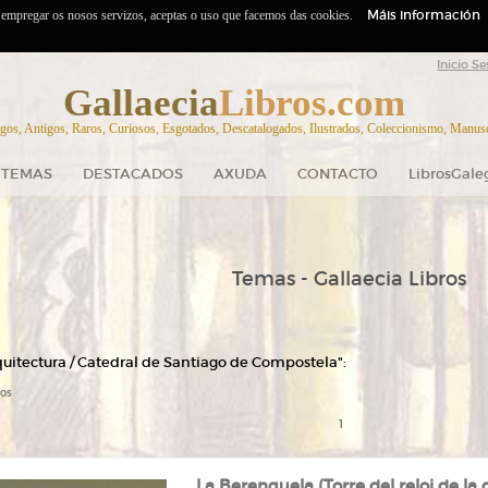
Máis información
o empregar os nosos servizos, aceptas o uso que facemos das cookies.
Inicio Se
Gallaecia
Libros.com
gos, Antigos, Raros, Curiosos, Esgotados, Descatalogados, Ilustrados, Coleccionismo, Manuscr
TEMAS
DESTACADOS
AXUDA
CONTACTO
LibrosGale
Temas - Gallaecia Libros
quitectura / Catedral de Santiago de Compostela":
tos
1
La Berenguela (Torre del reloj de la