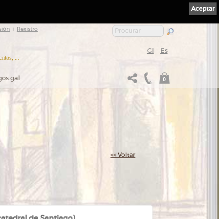
Aceptar
sión
Rexistro
|
Gl
Es
itos, ...
gos.gal
0
<< Voltar
 catedral de Santiago)