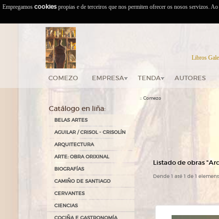
Empregamos
cookies
propias e de terceiros que nos permiten ofrecer os nosos servizos. A
Libros Gale
COMEZO
EMPRESA
TENDA
AUTORES
::
Comezo
Catálogo en liña:
BELAS ARTES
AGUILAR / CRISOL - CRISOLÍN
ARQUITECTURA
ARTE: OBRA ORIXINAL
Listado de obras "Ar
BIOGRAFÍAS
Dende 1 até 1 de 1 elemen
CAMIÑO DE SANTIAGO
CERVANTES
CIENCIAS
COCIÑA E GASTRONOMÍA