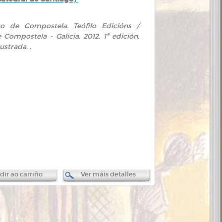
go de Compostela. Teófilo Edicións /
Compostela - Galicia. 2012. 1ª edición.
ustrada. .
ir ao carriño
Ver máis detalles