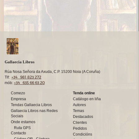
Gallaecia Libros
Rúa Nosa Señora da Axuda, C.P. 15200 Noia (A Coruña)
+34 981 823 272
Tlf:
+34 635 66 63 20
mób:
Comezo
Tenda online
Empresa
Catálogo en liña
Tendas Gallaecia Libros
Autores
Gallaecia Libros nas Redes
Temas
Sociais
Destacados
Onde estamos
Clientes
Ruta GPS
Pedidos
Contacto
Condicións