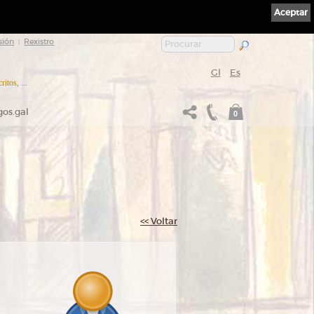
Aceptar
sión
Rexistro
|
Gl
Es
itos, ...
gos.gal
0
<< Voltar