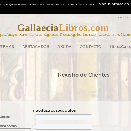
Máis información
o empregar os nosos servizos, aceptas o uso que facemos das cookies.
Inicio Se
Gallaecia
Libros.com
gos, Antigos, Raros, Curiosos, Esgotados, Descatalogados, Ilustrados, Coleccionismo, Manuscr
TEMAS
DESTACADOS
AXUDA
CONTACTO
LibrosGale
Rexistro de Clientes
Introduza os seus datos:
Correo:
rme correo: