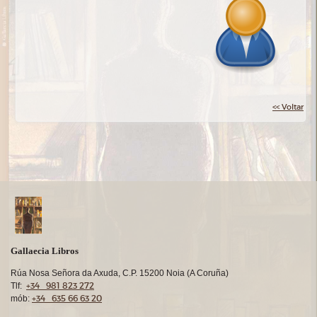
<< Voltar
Gallaecia Libros
Rúa Nosa Señora da Axuda, C.P. 15200 Noia (A Coruña)
+34 981 823 272
Tlf:
+34 635 66 63 20
mób: