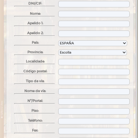
DNI/CIF:
Nome:
Apelido 1:
Apelido 2:
País:
Provincia:
Localidade:
Código postal:
Tipo da vía:
Nome da vía:
Nº/Portal:
Piso:
Teléfono:
Fax: