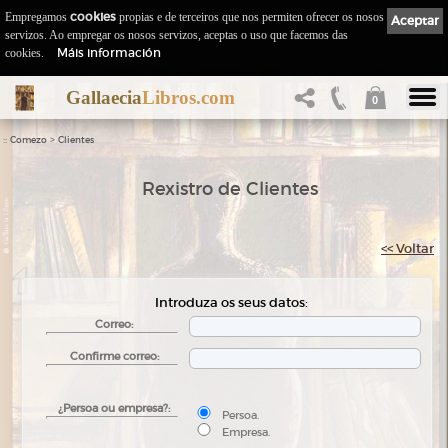
Empregamos
cookies
propias e de terceiros que nos permiten ofrecer os nosos
Aceptar
servizos. Ao empregar os nosos servizos, aceptas o uso que facemos das
Máis información
cookies.
Gallaecia
Libros.com
0
::
>
Comezo
Clientes
Rexistro de Clientes
<< Voltar
Introduza os seus datos:
Correo:
Confirme correo:
¿Persoa ou empresa?:
Persoa.
Empresa.