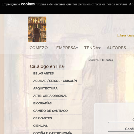
Empregamos
cookies
propias e de terceiros que nos permiten ofrecer os nosos servizos. A
Libros Gale
COMEZO
EMPRESA
TENDA
AUTORES
::
>
Comezo
Clientes
Catálogo en liña:
BELAS ARTES
AGUILAR / CRISOL - CRISOLÍN
ARQUITECTURA
ARTE: OBRA ORIXINAL
BIOGRAFÍAS
CAMIÑO DE SANTIAGO
CERVANTES
CIENCIAS
Confi
COCIÑA E GASTRONOMÍA