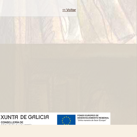
<< Voltar
Deseño web:->
kantaronet - Deseño de páxinas web en Galicia