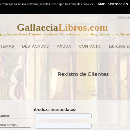
Máis información
o empregar os nosos servizos, aceptas o uso que facemos das cookies.
Inicio Se
Gallaecia
Libros.com
gos, Antigos, Raros, Curiosos, Esgotados, Descatalogados, Ilustrados, Coleccionismo, Manuscr
TEMAS
DESTACADOS
AXUDA
CONTACTO
LibrosGale
Rexistro de Clientes
Introduza os seus datos:
Correo:
rme correo: