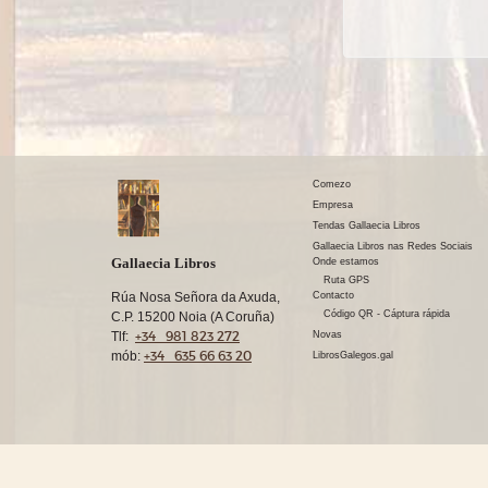
Comezo
Empresa
Tendas Gallaecia Libros
Gallaecia Libros nas Redes Sociais
Gallaecia Libros
Onde estamos
Ruta GPS
Rúa Nosa Señora da Axuda,
Contacto
Código QR - Cáptura rápida
C.P. 15200 Noia (A Coruña)
+34 981 823 272
Tlf:
Novas
+34 635 66 63 20
mób:
LibrosGalegos.gal