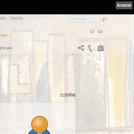
Aceptar
sión
Rexistro
|
Gl
Es
itos, ...
gos.gal
0
<< Voltar