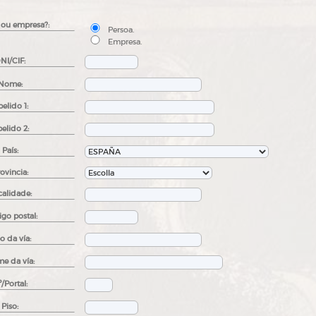
 ou empresa?:
Persoa.
Empresa.
NI/CIF:
Nome:
elido 1:
elido 2:
País:
ovincia:
calidade:
go postal:
o da vía:
e da vía:
/Portal:
Piso: