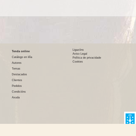
Ligazóns
Tenda online
Aviso Legal
Catálogo en liña
Política de privacidade
Cookies
Autores
Temas
Destacados
Clientes
Pedidos
Condicións
Axuda