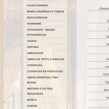
COLECCIONISMO
¿Persoa
BANDA DESEÑADA E TEBEOS
ENCICLOPEDIAS
D
FEMINISMO
FOTOGRAFÍA - IMAXES
FOTOGRÁFICAS
Ap
GALICIA
Ap
HISTORIA
LIBROXOGOS
Pr
LIBROS DE TEXTO E MANUAIS
LITERATURA
Lo
LITERATURA EN PORTUGUÉS
Códi
LIBROS MINIATURA / TINY
Tip
BOOKS
MISTERIO E OUTRAS
Nom
REALIDADES
Nº
MÚSICA
POSTAIS