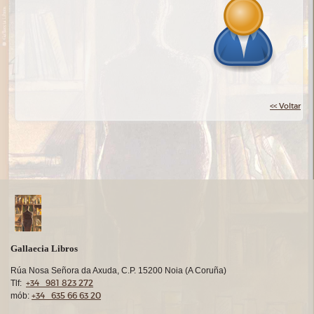
<< Voltar
Gallaecia Libros
Rúa Nosa Señora da Axuda, C.P. 15200 Noia (A Coruña)
+34 981 823 272
Tlf:
+34 635 66 63 20
mób: