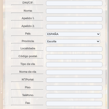
DNI/CIF:
Nome:
Apelido 1:
Apelido 2:
País:
Provincia:
Localidade:
Código postal:
Tipo da vía:
Nome da vía:
Nº/Portal:
Piso:
Teléfono:
Fax: