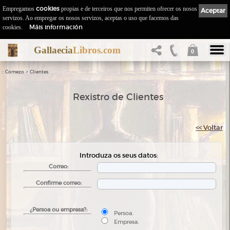
Empregamos
cookies
propias e de terceiros que nos permiten ofrecer os nosos
Aceptar
servizos. Ao empregar os nosos servizos, aceptas o uso que facemos das
Máis información
cookies.
Gallaecia
Libros.com
0
::
>
Comezo
Clientes
Rexistro de Clientes
<< Voltar
Introduza os seus datos:
Correo:
Confirme correo:
¿Persoa ou empresa?:
Persoa.
Empresa.