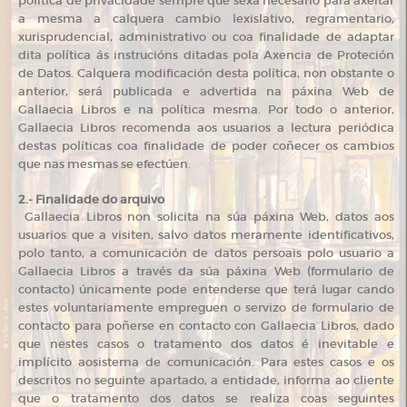
política de privacidade sempre que sexa necesario para axeitar
a mesma a calquera cambio lexislativo, regramentario,
xurisprudencial, administrativo ou coa finalidade de adaptar
dita política ás instrucións ditadas pola Axencia de Proteción
de Datos. Calquera modificación desta política, non obstante o
anterior, será publicada e advertida na páxina Web de
Gallaecia Libros e na política mesma. Por todo o anterior,
Gallaecia Libros recomenda aos usuarios a lectura periódica
destas políticas coa finalidade de poder coñecer os cambios
que nas mesmas se efectúen.
2.- Finalidade do arquivo
Gallaecia Libros non solicita na súa páxina Web, datos aos
usuarios que a visiten, salvo datos meramente identificativos,
polo tanto, a comunicación de datos persoais polo usuario a
Gallaecia Libros a través da súa páxina Web (formulario de
contacto) únicamente pode entenderse que terá lugar cando
estes voluntariamente empreguen o servizo de formulario de
contacto para poñerse en contacto con Gallaecia Libros, dado
que nestes casos o tratamento dos datos é inevitable e
implícito aosistema de comunicación. Para estes casos e os
descritos no seguinte apartado, a entidade, informa ao cliente
que o tratamento dos datos se realiza coas seguintes