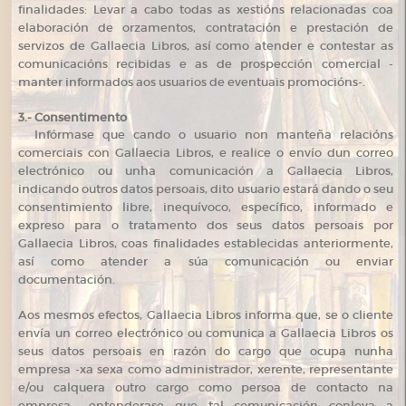
finalidades: Levar a cabo todas as xestións relacionadas coa
elaboración de orzamentos, contratación e prestación de
servizos de Gallaecia Libros, así como atender e contestar as
comunicacións recibidas e as de prospección comercial -
manter informados aos usuarios de eventuais promocións-.
3.- Consentimento
Infórmase que cando o usuario non manteña relacións
comerciais con Gallaecia Libros, e realice o envío dun correo
electrónico ou unha comunicación a Gallaecia Libros,
indicando outros datos persoais, dito usuario estará dando o seu
consentimiento libre, inequívoco, específico, informado e
expreso para o tratamento dos seus datos persoais por
Gallaecia Libros, coas finalidades establecidas anteriormente,
así como atender a súa comunicación ou enviar
documentación.
Aos mesmos efectos, Gallaecia Libros informa que, se o cliente
envía un correo electrónico ou comunica a Gallaecia Libros os
seus datos persoais en razón do cargo que ocupa nunha
empresa -xa sexa como administrador, xerente, representante
e/ou calquera outro cargo como persoa de contacto na
empresa-, entenderase que tal comunicación conleva a