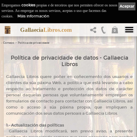
Empregamos
cookies
propias e de terceiros que nos permiten ofrecer os nosos
Aceptar
servizos. Ao empregar os nosos servizos, aceptas o uso que facemos das
Máis información
cookies.
Gallaecia
Libros.com
0
::
>
Comezo
Política de privacidade
Política de privacidade de datos - Gallaecia
Libros
Gallaecia Libros quere poñer en coñecemento dos usuarios e
clientes da súa páxina Web, a política que está levando a cabo
respecto ao tratamento e protección dos datos de carácter
persoal daquelas persoas que voluntariamente empregan os
formularios de contacto para contactar con Gallaecia Libros, así
como o acceso á súa páxina propia, que impliquen a
comunicación dos seus datos persoais a Gallaecia Libros.
1.- Actualización das políticas
Gallaecia Libros modificará, sen previo aviso, a presente