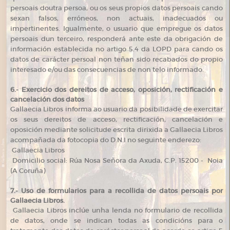
persoais doutra persoa, ou os seus propios datos persoais cando
sexan falsos, erróneos, non actuais, inadecuados ou
impertinentes. Igualmente, o usuario que empregue os datos
persoais dun terceiro, responderá ante este da obrigación de
información establecida no artigo 5.4 da LOPD para cando os
datos de carácter persoal non teñan sido recabados do propio
interesado e/ou das consecuencias de non telo informado.
6.- Exercicio dos dereitos de acceso, oposición, rectificación e
cancelación dos datos
Gallaecia Libros informa ao usuario da posibilidade de exercitar
os seus dereitos de acceso, rectificación, cancelación e
oposición mediante solicitude escrita dirixida a Gallaecia Libros
acompañada da fotocopia do D.N.I no seguinte enderezo:
Gallaecia Libros
Domicilio social: Rúa Nosa Señora da Axuda, C.P. 15200 - Noia
(A Coruña)
7.- Uso de formularios para a recollida de datos persoais por
Gallaecia Libros.
Gallaecia Libros inclúe unha lenda no formulario de recollida
de datos, onde se indican todas as condicións para o