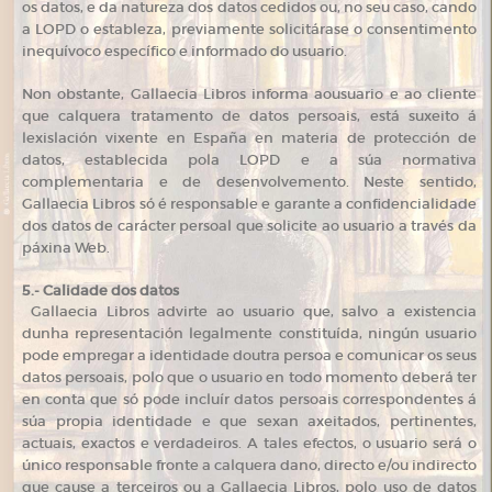
os datos, e da natureza dos datos cedidos ou, no seu caso, cando
a LOPD o estableza, previamente solicitárase o consentimento
inequívoco específico e informado do usuario.
Non obstante, Gallaecia Libros informa aousuario e ao cliente
que calquera tratamento de datos persoais, está suxeito á
lexislación vixente en España en materia de protección de
datos, establecida pola LOPD e a súa normativa
complementaria e de desenvolvemento. Neste sentido,
Gallaecia Libros só é responsable e garante a confidencialidade
dos datos de carácter persoal que solicite ao usuario a través da
páxina Web.
5.- Calidade dos datos
Gallaecia Libros advirte ao usuario que, salvo a existencia
dunha representación legalmente constituída, ningún usuario
pode empregar a identidade doutra persoa e comunicar os seus
datos persoais, polo que o usuario en todo momento deberá ter
en conta que só pode incluír datos persoais correspondentes á
súa propia identidade e que sexan axeitados, pertinentes,
actuais, exactos e verdadeiros. A tales efectos, o usuario será o
único responsable fronte a calquera dano, directo e/ou indirecto
que cause a terceiros ou a Gallaecia Libros, polo uso de datos