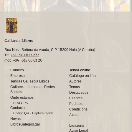
Gallaecia Libros
Rúa Nosa Señora da Axuda, C.P. 15200 Noia (A Coruña)
+34 981 823 272
Tlf:
+34 635 66 63 20
mób:
Comezo
Tenda online
Empresa
Catálogo en liña
Tendas Gallaecia Libros
Autores
Gallaecia Libros nas Redes
Temas
Sociais
Destacados
Onde estamos
Clientes
Ruta GPS
Pedidos
Contacto
Condicións
Código QR - Cáptura rápida
Axuda
Novas
LibrosGalegos.gal
Ligazóns
Aviso Legal