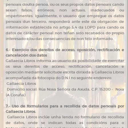
persoais doutra persoa, ou os seus propios datos persoais cando
sexan falsos, erróneos, non actuais, inadecuados ou
impertinentes. Igualmente, o usuario que empregue os datos
persoais dun terceiro, responderá ante este da obrigación de
información establecida no artigo 5.4 da LOPD para cando os
datos de carácter persoal non teñan sido recabados do propio
interesado e/ou das consecuencias de non telo informado.
6.- Exercicio dos dereitos de acceso, oposición, rectificación e
cancelación dos datos
Gallaecia Libros informa ao usuario da posibilidade de exercitar
os seus dereitos de acceso, rectificación, cancelación e
oposición mediante solicitude escrita dirixida a Gallaecia Libros
acompañada da fotocopia do D.N.I no seguinte enderezo:
Gallaecia Libros
Domicilio social: Rúa Nosa Señora da Axuda, C.P. 15200 - Noia
(A Coruña)
7.- Uso de formularios para a recollida de datos persoais por
Gallaecia Libros.
Gallaecia Libros inclúe unha lenda no formulario de recollida
de datos, onde se indican todas as condicións para o