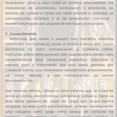
finalidades: Levar a cabo todas as xestións relacionadas coa
elaboración de orzamentos, contratación e prestación de
servizos de Gallaecia Libros, así como atender e contestar as
comunicacións recibidas e as de prospección comercial -
manter informados aos usuarios de eventuais promocións-.
3.- Consentimento
Infórmase que cando o usuario non manteña relacións
comerciais con Gallaecia Libros, e realice o envío dun correo
electrónico ou unha comunicación a Gallaecia Libros,
indicando outros datos persoais, dito usuario estará dando o seu
consentimiento libre, inequívoco, específico, informado e
expreso para o tratamento dos seus datos persoais por
Gallaecia Libros, coas finalidades establecidas anteriormente,
así como atender a súa comunicación ou enviar
documentación.
Aos mesmos efectos, Gallaecia Libros informa que, se o cliente
envía un correo electrónico ou comunica a Gallaecia Libros os
seus datos persoais en razón do cargo que ocupa nunha
empresa -xa sexa como administrador, xerente, representante
e/ou calquera outro cargo como persoa de contacto na
empresa-, entenderase que tal comunicación conleva a