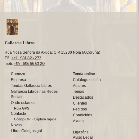
Gallaecia Libros
Rúa Nosa Señora da Axuda, C.P. 15200 Noia (A Coruña)
+34 981 823 272
Tlf:
+34 635 66 63 20
mób:
Comezo
Tenda online
Empresa
Catálogo en liña
Tendas Gallaecia Libros
Autores
Gallaecia Libros nas Redes
Temas
Sociais
Destacados
Onde estamos
Clientes
Ruta GPS
Pedidos
Contacto
Condicións
Código QR - Cáptura rápida
Axuda
Novas
LibrosGalegos.gal
Ligazóns
Aviso Legal