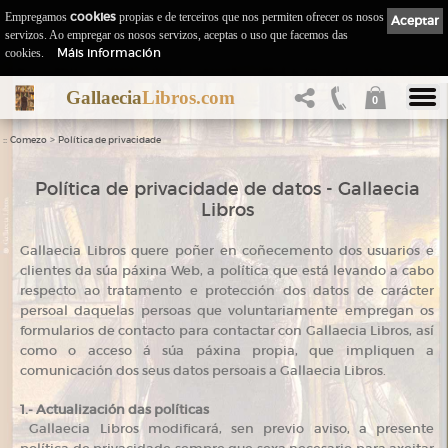
Empregamos
cookies
propias e de terceiros que nos permiten ofrecer os nosos
Aceptar
servizos. Ao empregar os nosos servizos, aceptas o uso que facemos das
Máis información
cookies.
Gallaecia
Libros.com
0
::
>
Comezo
Política de privacidade
Política de privacidade de datos - Gallaecia
Libros
Gallaecia Libros quere poñer en coñecemento dos usuarios e
clientes da súa páxina Web, a política que está levando a cabo
respecto ao tratamento e protección dos datos de carácter
persoal daquelas persoas que voluntariamente empregan os
formularios de contacto para contactar con Gallaecia Libros, así
como o acceso á súa páxina propia, que impliquen a
comunicación dos seus datos persoais a Gallaecia Libros.
1.- Actualización das políticas
Gallaecia Libros modificará, sen previo aviso, a presente