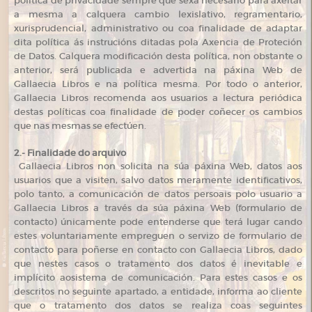
política de privacidade sempre que sexa necesario para axeitar
a mesma a calquera cambio lexislativo, regramentario,
xurisprudencial, administrativo ou coa finalidade de adaptar
dita política ás instrucións ditadas pola Axencia de Proteción
de Datos. Calquera modificación desta política, non obstante o
anterior, será publicada e advertida na páxina Web de
Gallaecia Libros e na política mesma. Por todo o anterior,
Gallaecia Libros recomenda aos usuarios a lectura periódica
destas políticas coa finalidade de poder coñecer os cambios
que nas mesmas se efectúen.
2.- Finalidade do arquivo
Gallaecia Libros non solicita na súa páxina Web, datos aos
usuarios que a visiten, salvo datos meramente identificativos,
polo tanto, a comunicación de datos persoais polo usuario a
Gallaecia Libros a través da súa páxina Web (formulario de
contacto) únicamente pode entenderse que terá lugar cando
estes voluntariamente empreguen o servizo de formulario de
contacto para poñerse en contacto con Gallaecia Libros, dado
que nestes casos o tratamento dos datos é inevitable e
implícito aosistema de comunicación. Para estes casos e os
descritos no seguinte apartado, a entidade, informa ao cliente
que o tratamento dos datos se realiza coas seguintes