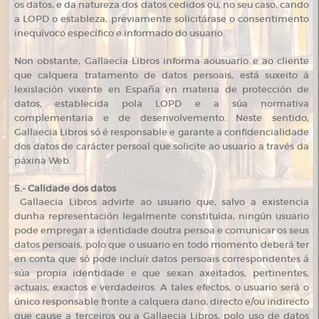
os datos, e da natureza dos datos cedidos ou, no seu caso, cando
a LOPD o estableza, previamente solicitárase o consentimento
inequívoco específico e informado do usuario.
Non obstante, Gallaecia Libros informa aousuario e ao cliente
que calquera tratamento de datos persoais, está suxeito á
lexislación vixente en España en materia de protección de
datos, establecida pola LOPD e a súa normativa
complementaria e de desenvolvemento. Neste sentido,
Gallaecia Libros só é responsable e garante a confidencialidade
dos datos de carácter persoal que solicite ao usuario a través da
páxina Web.
5.- Calidade dos datos
Gallaecia Libros advirte ao usuario que, salvo a existencia
dunha representación legalmente constituída, ningún usuario
pode empregar a identidade doutra persoa e comunicar os seus
datos persoais, polo que o usuario en todo momento deberá ter
en conta que só pode incluír datos persoais correspondentes á
súa propia identidade e que sexan axeitados, pertinentes,
actuais, exactos e verdadeiros. A tales efectos, o usuario será o
único responsable fronte a calquera dano, directo e/ou indirecto
que cause a terceiros ou a Gallaecia Libros, polo uso de datos