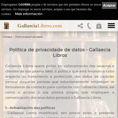
Empregamos
cookies
propias e de terceiros que nos permiten ofrecer os nosos
Aceptar
servizos. Ao empregar os nosos servizos, aceptas o uso que facemos das
Máis información
cookies.
Gallaecia
Libros.com
0
::
>
Comezo
Política de privacidade
Política de privacidade de datos - Gallaecia
Libros
Gallaecia Libros quere poñer en coñecemento dos usuarios e
clientes da súa páxina Web, a política que está levando a cabo
respecto ao tratamento e protección dos datos de carácter
persoal daquelas persoas que voluntariamente empregan os
formularios de contacto para contactar con Gallaecia Libros, así
como o acceso á súa páxina propia, que impliquen a
comunicación dos seus datos persoais a Gallaecia Libros.
1.- Actualización das políticas
Gallaecia Libros modificará, sen previo aviso, a presente