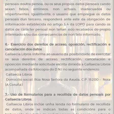
persoais doutra persoa, ou os seus propios datos persoais cando
sexan falsos, erróneos, non actuais, inadecuados ou
impertinentes. Igualmente, o usuario que empregue os datos
persoais dun terceiro, responderá ante este da obrigación de
información establecida no artigo 5.4 da LOPD para cando os
datos de carácter persoal non teñan sido recabados do propio
interesado e/ou das consecuencias de non telo informado.
6.- Exercicio dos dereitos de acceso, oposición, rectificación e
cancelación dos datos
Gallaecia Libros informa ao usuario da posibilidade de exercitar
os seus dereitos de acceso, rectificación, cancelación e
oposición mediante solicitude escrita dirixida a Gallaecia Libros
acompañada da fotocopia do D.N.I no seguinte enderezo:
Gallaecia Libros
Domicilio social: Rúa Nosa Señora da Axuda, C.P. 15200 - Noia
(A Coruña)
7.- Uso de formularios para a recollida de datos persoais por
Gallaecia Libros.
Gallaecia Libros inclúe unha lenda no formulario de recollida
de datos, onde se indican todas as condicións para o