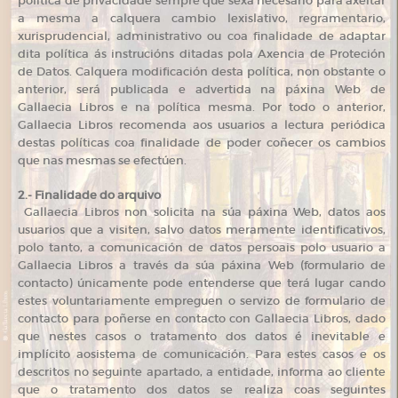
política de privacidade sempre que sexa necesario para axeitar
a mesma a calquera cambio lexislativo, regramentario,
xurisprudencial, administrativo ou coa finalidade de adaptar
dita política ás instrucións ditadas pola Axencia de Proteción
de Datos. Calquera modificación desta política, non obstante o
anterior, será publicada e advertida na páxina Web de
Gallaecia Libros e na política mesma. Por todo o anterior,
Gallaecia Libros recomenda aos usuarios a lectura periódica
destas políticas coa finalidade de poder coñecer os cambios
que nas mesmas se efectúen.
2.- Finalidade do arquivo
Gallaecia Libros non solicita na súa páxina Web, datos aos
usuarios que a visiten, salvo datos meramente identificativos,
polo tanto, a comunicación de datos persoais polo usuario a
Gallaecia Libros a través da súa páxina Web (formulario de
contacto) únicamente pode entenderse que terá lugar cando
estes voluntariamente empreguen o servizo de formulario de
contacto para poñerse en contacto con Gallaecia Libros, dado
que nestes casos o tratamento dos datos é inevitable e
implícito aosistema de comunicación. Para estes casos e os
descritos no seguinte apartado, a entidade, informa ao cliente
que o tratamento dos datos se realiza coas seguintes