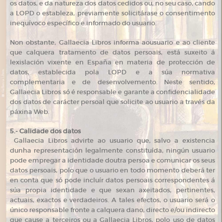
os datos, e da natureza dos datos cedidos ou, no seu caso, cando
a LOPD o estableza, previamente solicitárase o consentimento
inequívoco específico e informado do usuario.
Non obstante, Gallaecia Libros informa aousuario e ao cliente
que calquera tratamento de datos persoais, está suxeito á
lexislación vixente en España en materia de protección de
datos, establecida pola LOPD e a súa normativa
complementaria e de desenvolvemento. Neste sentido,
Gallaecia Libros só é responsable e garante a confidencialidade
dos datos de carácter persoal que solicite ao usuario a través da
páxina Web.
5.- Calidade dos datos
Gallaecia Libros advirte ao usuario que, salvo a existencia
dunha representación legalmente constituída, ningún usuario
pode empregar a identidade doutra persoa e comunicar os seus
datos persoais, polo que o usuario en todo momento deberá ter
en conta que só pode incluír datos persoais correspondentes á
súa propia identidade e que sexan axeitados, pertinentes,
actuais, exactos e verdadeiros. A tales efectos, o usuario será o
único responsable fronte a calquera dano, directo e/ou indirecto
que cause a terceiros ou a Gallaecia Libros, polo uso de datos