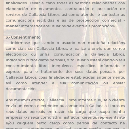
finalidades: Levar a cabo todas as xestións relacionadas coa
elaboración de orzamentos, contratación e prestación de
servizos de Gallaecia Libros, así como atender e contestar as
comunicacións recibidas e as de prospección comercial -
manter informados aos usuarios de eventuais promocións-.
3.- Consentimento
Infórmase que cando o usuario non manteña relacións
comerciais con Gallaecia Libros, e realice o envío dun correo
electrónico ou unha comunicación a Gallaecia Libros,
indicando outros datos persoais, dito usuario estará dando o seu
consentimiento libre, inequívoco, específico, informado e
expreso para o tratamento dos seus datos persoais por
Gallaecia Libros, coas finalidades establecidas anteriormente,
así como atender a súa comunicación ou enviar
documentación.
Aos mesmos efectos, Gallaecia Libros informa que, se o cliente
envía un correo electrónico ou comunica a Gallaecia Libros os
seus datos persoais en razón do cargo que ocupa nunha
empresa -xa sexa como administrador, xerente, representante
e/ou calquera outro cargo como persoa de contacto na
empresa-, entenderase que tal comunicación conleva a