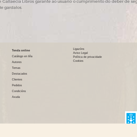
 Gallaecia Libros garante ao usuario o cumprimento do deber de seg
de gardalos.
Ligazóns
Tenda online
Aviso Legal
Catálogo en liña
Política de privacidade
Cookies
Autores
Temas
Destacados
Clientes
Pedidos
Condicións
Axuda