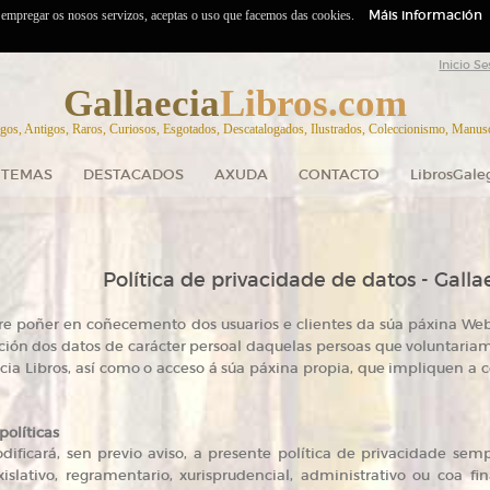
Máis información
o empregar os nosos servizos, aceptas o uso que facemos das cookies.
Inicio Se
Gallaecia
Libros.com
gos, Antigos, Raros, Curiosos, Esgotados, Descatalogados, Ilustrados, Coleccionismo, Manuscr
TEMAS
DESTACADOS
AXUDA
CONTACTO
LibrosGale
Política de privacidade de datos - Galla
ere poñer en coñecemento dos usuarios e clientes da súa páxina Web,
ción dos datos de carácter persoal daquelas persoas que voluntari
cia Libros, así como o acceso á súa páxina propia, que impliquen a 
políticas
dificará, sen previo aviso, a presente política de privacidade se
islativo, regramentario, xurisprudencial, administrativo ou coa fin