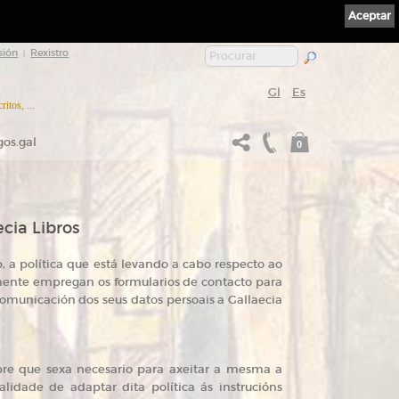
Aceptar
sión
Rexistro
|
Gl
Es
itos, ...
gos.gal
0
ecia Libros
 a política que está levando a cabo respecto ao
amente empregan os formularios de contacto para
comunicación dos seus datos persoais a Gallaecia
mpre que sexa necesario para axeitar a mesma a
alidade de adaptar dita política ás instrucións