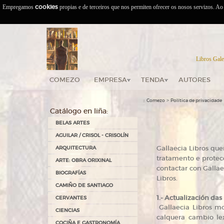
Empregamos
cookies
propias e de terceiros que nos permiten ofrecer os nosos servizos. A
Libros Gale
COMEZO
EMPRESA
TENDA
AUTORES
::
>
Comezo
Política de privacidade
Catálogo en liña:
BELAS ARTES
AGUILAR / CRISOL - CRISOLÍN
Gallaecia Libros qu
ARQUITECTURA
tratamento e protec
ARTE: OBRA ORIXINAL
contactar con Gallae
BIOGRAFÍAS
Libros.
CAMIÑO DE SANTIAGO
1.- Actualización das 
CERVANTES
Gallaecia Libros mo
CIENCIAS
calquera cambio lex
COCIÑA E GASTRONOMÍA