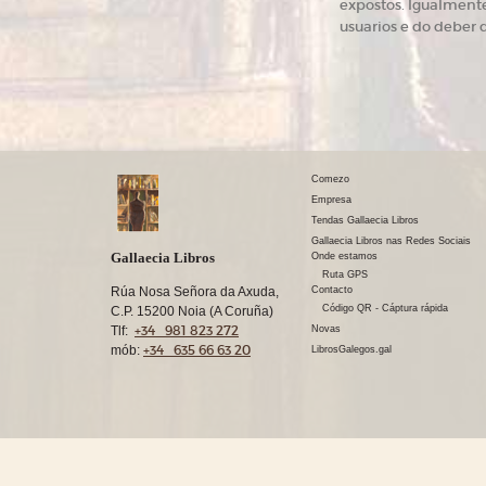
expostos. Igualmente
usuarios e do deber 
Comezo
Empresa
Tendas Gallaecia Libros
Gallaecia Libros nas Redes Sociais
Gallaecia Libros
Onde estamos
Ruta GPS
Rúa Nosa Señora da Axuda,
Contacto
Código QR - Cáptura rápida
C.P. 15200 Noia (A Coruña)
+34 981 823 272
Tlf:
Novas
+34 635 66 63 20
mób:
LibrosGalegos.gal