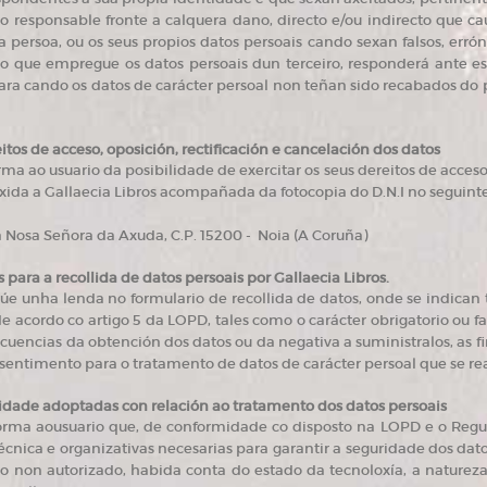
co responsable fronte a calquera dano, directo e/ou indirecto que cau
a persoa, ou os seus propios datos persoais cando sexan falsos, erró
io que empregue os datos persoais dun terceiro, responderá ante e
ara cando os datos de carácter persoal non teñan sido recabados do
eitos de acceso, oposición, rectificación e cancelación dos datos
rma ao usuario da posibilidade de exercitar os seus dereitos de acces
irixida a Gallaecia Libros acompañada da fotocopia do D.N.I no seguint
a Nosa Señora da Axuda, C.P. 15200 - Noia (A Coruña)
s para a recollida de datos persoais por Gallaecia Libros.
lúe unha lenda no formulario de recollida de datos, onde se indican
de acordo co artigo 5 da LOPD, tales como o carácter obrigatorio ou fa
cuencias da obtención dos datos ou da negativa a suministralos, as fin
nsentimento para o tratamento de datos de carácter persoal que se rea
idade adoptadas con relación ao tratamento dos datos persoais
forma aousuario que, de conformidade co disposto na LOPD e o Re
cnica e organizativas necesarias para garantir a seguridade dos datos 
o non autorizado, habida conta do estado da tecnoloxía, a naturez