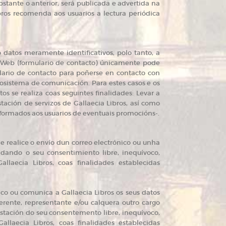
stante o anterior, será publicada e advertida na
bros recomenda aos usuarios a lectura periódica
o datos meramente identificativos, polo tanto, a
a Web (formulario de contacto) únicamente pode
lario de contacto para poñerse en contacto con
aosistema de comunicación. Para estes casos e os
s se realiza coas seguintes finalidades: Levar a
tación de servizos de Gallaecia Libros, así como
nformados aos usuarios de eventuais promocións-.
 realice o envío dun correo electrónico ou unha
á dando o seu consentimiento libre, inequívoco,
llaecia Libros, coas finalidades establecidas
ico ou comunica a Gallaecia Libros os seus datos
rente, representante e/ou calquera outro cargo
tación do seu consentemento libre, inequívoco,
llaecia Libros, coas finalidades establecidas