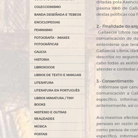
ditadas pola Axencia
COLECCIONISMO
páxina Web de Galla
destas políticas coa
BANDA DESEÑADA E TEBEOS
ENCICLOPEDIAS
2.- Finalidade do ar
FEMINISMO
Gallaecia Libros non
FOTOGRAFÍA - IMAXES
comunicación de dat
entenderse que terá
FOTOGRÁFICAS
Gallaecia Libros, da
GALICIA
descritos no seguint
HISTORIA
cabo todas as xestió
LIBROXOGOS
atender e contestar 
LIBROS DE TEXTO E MANUAIS
3.- Consentimento
LITERATURA
Infórmase que cando
LITERATURA EN PORTUGUÉS
comunicación a Gall
LIBROS MINIATURA / TINY
específico, inform
BOOKS
anteriormente, así 
MISTERIO E OUTRAS
Aos mesmos efectos, 
REALIDADES
persoais en razón d
MÚSICA
como persoa de cont
POSTAIS
específico, inform