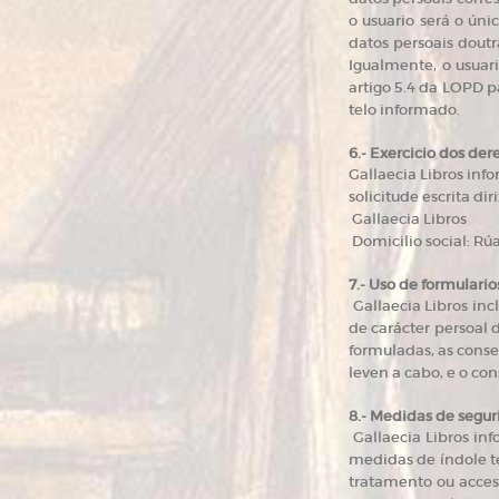
o usuario será o úni
datos persoais doutr
Igualmente, o usuar
artigo 5.4 da LOPD p
telo informado.
6.- Exercicio dos der
Gallaecia Libros info
solicitude escrita d
Gallaecia Libros
Domicilio social: Rú
7.- Uso de formulario
Gallaecia Libros inc
de carácter persoal 
formuladas, as conse
leven a cabo, e o co
8.- Medidas de segur
Gallaecia Libros in
medidas de índole té
tratamento ou acces