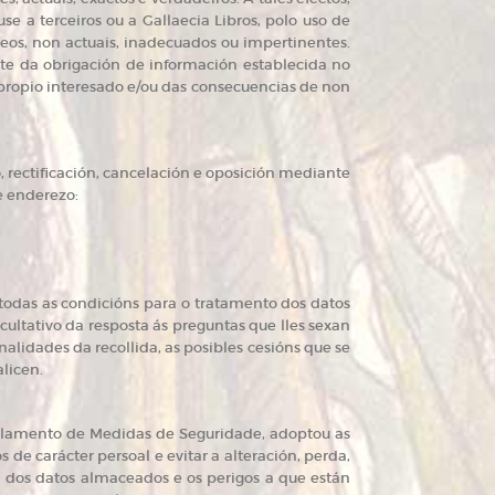
se a terceiros ou a Gallaecia Libros, polo uso de
neos, non actuais, inadecuados ou impertinentes.
ste da obrigación de información establecida no
 propio interesado e/ou das consecuencias de non
o, rectificación, cancelación e oposición mediante
e enderezo:
 todas as condicións para o tratamento dos datos
cultativo da resposta ás preguntas que lles sexan
alidades da recollida, as posibles cesións que se
licen.
gulamento de Medidas de Seguridade, adoptou as
de carácter persoal e evitar a alteración, perda,
a dos datos almaceados e os perigos a que están