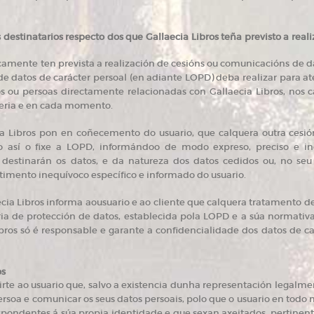
s destinatarios respecto dos que Gallaecia Libros teña previsto a rea
camente ten prevista a realización de cesións ou comunicacións de dat
de datos de carácter persoal (en adiante LOPD) deba realizar para a
s ou persoas directamente relacionadas con Gallaecia Libros, nos ca
eria e en cada momento.
a Libros pon en coñecemento do usuario, que calquera outra cesión
así o fixe a LOPD, informándoo de modo expreso, preciso e ine
 destinarán os datos, e da natureza dos datos cedidos ou, no se
ntimento inequívoco específico e informado do usuario.
cia Libros informa aousuario e ao cliente que calquera tratamento de d
a de protección de datos, establecida pola LOPD e a súa normati
ibros só é responsable e garante a confidencialidade dos datos de car
os
irte ao usuario que, salvo a existencia dunha representación legalm
rsoa e comunicar os seus datos persoais, polo que o usuario en todo
spondentes á súa propia identidade e que sexan axeitados, pertinentes,