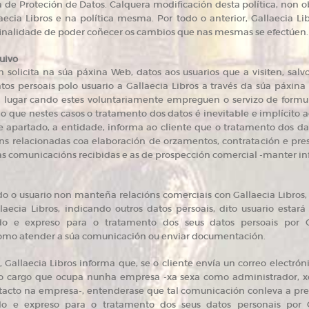
 de Proteción de Datos. Calquera modificación desta política, non ob
ecia Libros e na política mesma. Por todo o anterior, Gallaecia Li
 finalidade de poder coñecer os cambios que nas mesmas se efectúen.
quivo
 solicita na súa páxina Web, datos aos usuarios que a visiten, salv
os persoais polo usuario a Gallaecia Libros a través da súa páxin
 lugar cando estes voluntariamente empreguen o servizo de formu
do que nestes casos o tratamento dos datos é inevitable e implícito 
e apartado, a entidade, informa ao cliente que o tratamento dos dato
ns relacionadas coa elaboración de orzamentos, contratación e pres
as comunicacións recibidas e as de prospección comercial -manter i
 o usuario non manteña relacións comerciais con Gallaecia Libros, e
aecia Libros, indicando outros datos persoais, dito usuario estar
ado e expreso para o tratamento dos seus datos persoais por Ga
como atender a súa comunicación ou enviar documentación.
Gallaecia Libros informa que, se o cliente envía un correo electrón
o cargo que ocupa nunha empresa -xa sexa como administrador, xe
acto na empresa-, entenderase que tal comunicación conleva a pres
ado e expreso para o tratamento dos seus datos personais por Ga