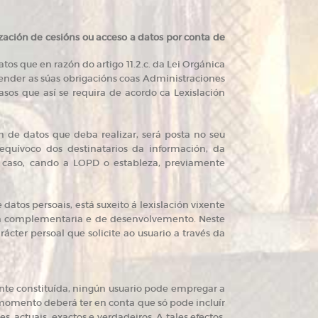
lización de cesións ou acceso a datos por conta de
os que en razón do artigo 11.2.c. da Lei Orgánica
tender as súas obrigacións coas Administraciones
sos que así se requira de acordo ca Lexislación
 de datos que deba realizar, será posta no seu
quívoco dos destinatarios da información, da
u caso, cando a LOPD o estableza, previamente
atos persoais, está suxeito á lexislación vixente
va complementaria e de desenvolvemento. Neste
ácter persoal que solicite ao usuario a través da
ente constituída, ningún usuario pode empregar a
 momento deberá ter en conta que só pode incluír
 actuais, exactos e verdadeiros. A tales efectos,