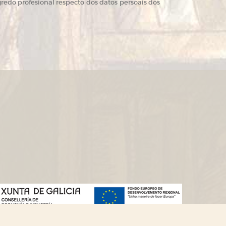
redo profesional respecto dos datos persoais dos
Deseño web:->
kantaronet - Deseño de páxinas web en Galicia