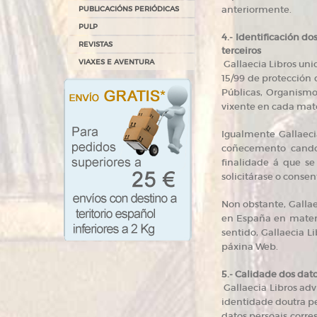
anteriormente.
PUBLICACIÓNS PERIÓDICAS
PULP
4.- Identificación do
REVISTAS
terceiros
VIAXES E AVENTURA
Gallaecia Libros uni
15/99 de protección 
Públicas, Organismo
vixente en cada mat
Igualmente Gallaeci
coñecemento cando 
finalidade á que se
solicitárase o conse
Non obstante, Gallae
en España en materi
sentido, Gallaecia L
páxina Web.
5.- Calidade dos dat
Gallaecia Libros adv
identidade doutra pe
datos persoais corre