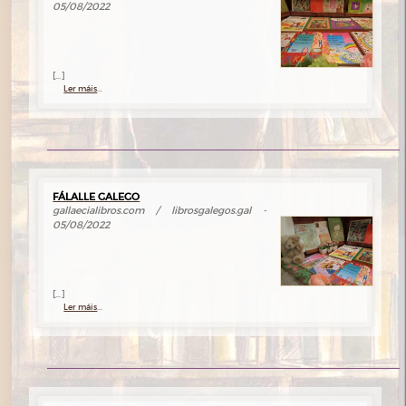
05/08/2022
[...]
Ler máis
...
FÁLALLE GALEGO
gallaecialibros.com / librosgalegos.gal -
05/08/2022
[...]
Ler máis
...