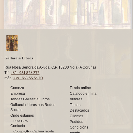
Gallaecia Libros
Rúa Nosa Señora da Axuda, C.P. 15200 Noia (A Coruña)
+34 981 823 272
Tlf:
+34 635 66 63 20
mób:
Comezo
Tenda online
Empresa
Catálogo en liña
Tendas Gallaecia Libros
Autores
Gallaecia Libros nas Redes
Temas
Sociais
Destacados
Onde estamos
Clientes
Ruta GPS
Pedidos
Contacto
Condicións
Código QR - Cáptura rápida