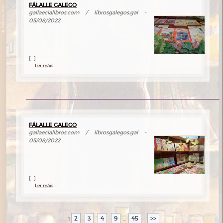
FÁLALLE GALEGO
gallaecialibros.com / librosgalegos.gal -
05/08/2022
[...]
Ler máis
...
FÁLALLE GALEGO
gallaecialibros.com / librosgalegos.gal -
05/08/2022
[...]
Ler máis
...
2
3
4
9
45
>>
1
...