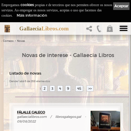
Empregamos
cookies
propias e de terceiros que nos permiten ofrecer os nosos
Aceptar
servizos. Ao empregar os nosos servizos, aceptas o uso que facemos das
Máis información
cookies.
Gallaecia
Libros.com
0
::
>
Comezo
Novas
Novas de interese - Gallaecia Libros
Listado de novas:
Dende 1 até 6 de 268 elementos
2
3
4
9
45
>>
1
...
FÁLALLE GALEGO
gallaecialibros.com / librosgalegos.gal -
09/08/2022