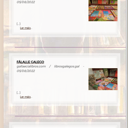
05/08/2022
[...]
Ler máis
...
FÁLALLE GALEGO
gallaecialibros.com / librosgalegos.gal -
05/08/2022
[...]
Ler máis
...