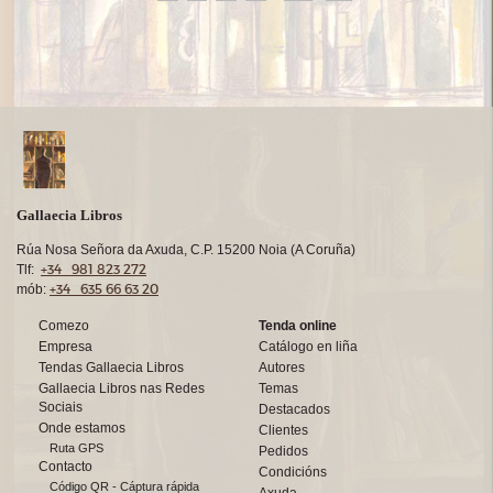
Gallaecia Libros
Rúa Nosa Señora da Axuda, C.P. 15200 Noia (A Coruña)
+34 981 823 272
Tlf:
+34 635 66 63 20
mób:
Comezo
Tenda online
Empresa
Catálogo en liña
Tendas Gallaecia Libros
Autores
Gallaecia Libros nas Redes
Temas
Sociais
Destacados
Onde estamos
Clientes
Ruta GPS
Pedidos
Contacto
Condicións
Código QR - Cáptura rápida