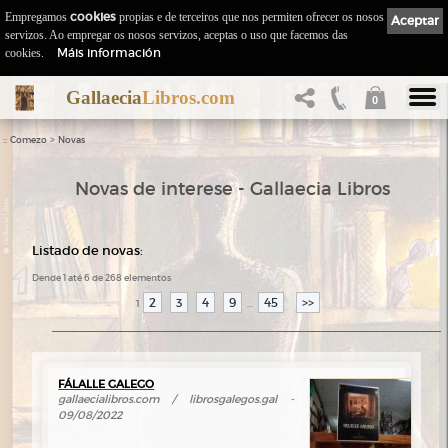
Empregamos
cookies
propias e de terceiros que nos permiten ofrecer os nosos
Aceptar
servizos. Ao empregar os nosos servizos, aceptas o uso que facemos das
Máis información
cookies.
Gallaecia
Libros.com
0
::
>
Comezo
Novas
Novas de interese - Gallaecia Libros
Listado de novas:
Dende 1 até 6 de 268 elementos
2
3
4
9
45
>>
1
...
FÁLALLE GALEGO
gallaecialibros.com / librosgalegos.gal -
09/08/2022