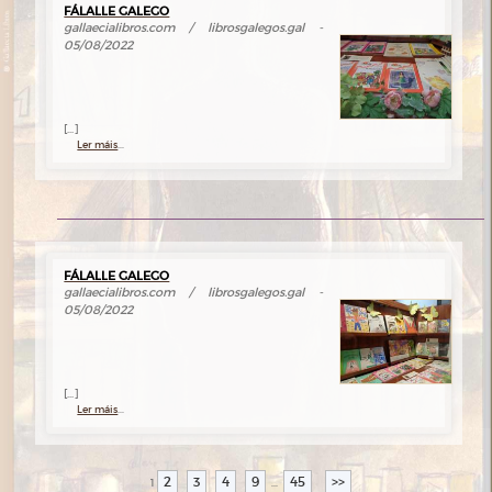
FÁLALLE GALEGO
gallaecialibros.com / librosgalegos.gal -
05/08/2022
[...]
Ler máis
...
FÁLALLE GALEGO
gallaecialibros.com / librosgalegos.gal -
05/08/2022
[...]
Ler máis
...
2
3
4
9
45
>>
1
...