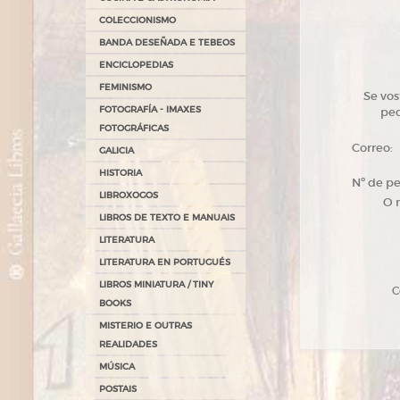
COLECCIONISMO
BANDA DESEÑADA E TEBEOS
ENCICLOPEDIAS
FEMINISMO
Se vos
FOTOGRAFÍA - IMAXES
ped
FOTOGRÁFICAS
Correo:
GALICIA
HISTORIA
Nº de p
LIBROXOGOS
O 
LIBROS DE TEXTO E MANUAIS
LITERATURA
LITERATURA EN PORTUGUÉS
LIBROS MINIATURA / TINY
Có
BOOKS
MISTERIO E OUTRAS
REALIDADES
MÚSICA
POSTAIS