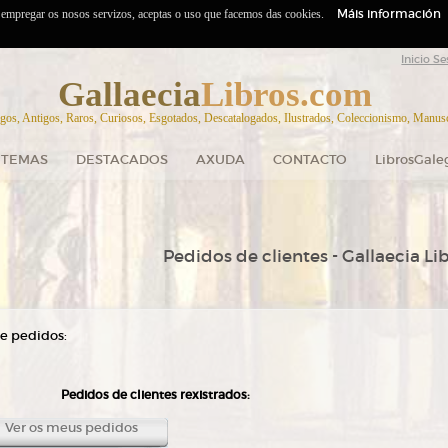
Máis información
o empregar os nosos servizos, aceptas o uso que facemos das cookies.
Inicio Se
Gallaecia
Libros.com
gos, Antigos, Raros, Curiosos, Esgotados, Descatalogados, Ilustrados, Coleccionismo, Manuscr
TEMAS
DESTACADOS
AXUDA
CONTACTO
LibrosGale
Pedidos de clientes - Gallaecia Li
e pedidos:
Pedidos de clientes rexistrados:
Ver os meus pedidos