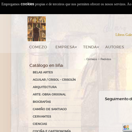
Empregamos
cookies
propias e de terceiros que nos permiten ofrecer os nosos servizos. A
Libros Gale
COMEZO
EMPRESA
TENDA
AUTORES
::
>
Comezo
Pedidos
Catálogo en liña:
BELAS ARTES
AGUILAR / CRISOL - CRISOLÍN
ARQUITECTURA
ARTE: OBRA ORIXINAL
Seguimento d
BIOGRAFÍAS
CAMIÑO DE SANTIAGO
CERVANTES
CIENCIAS
COCIÑA E GASTRONOMÍA