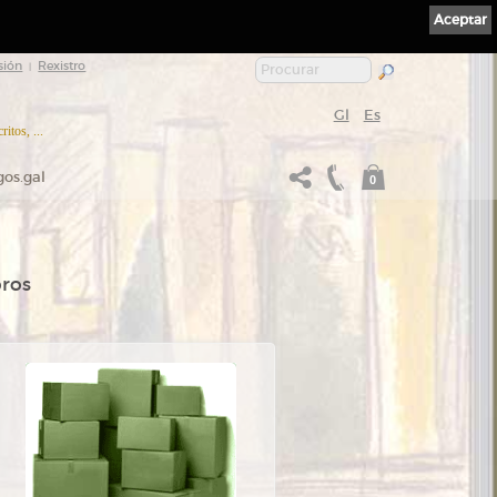
Aceptar
sión
Rexistro
|
Gl
Es
itos, ...
gos.gal
0
bros