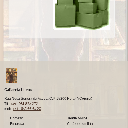
Gallaecia Libros
Rúa Nosa Señora da Axuda, C.P. 15200 Noia (A Coruña)
+34 981 823 272
Tlf:
+34 635 66 63 20
mób:
Comezo
Tenda online
Empresa
Catálogo en liña