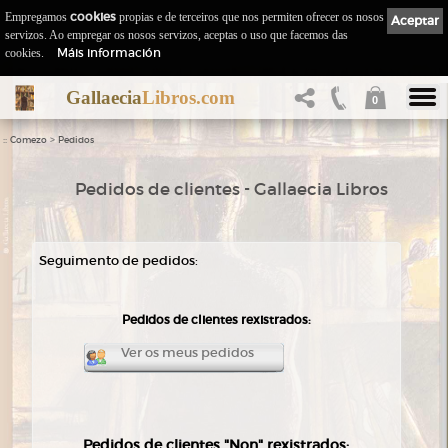
Empregamos
cookies
propias e de terceiros que nos permiten ofrecer os nosos
Aceptar
servizos. Ao empregar os nosos servizos, aceptas o uso que facemos das
Máis información
cookies.
Gallaecia
Libros.com
0
::
>
Comezo
Pedidos
Pedidos de clientes - Gallaecia Libros
Seguimento de pedidos:
Pedidos de clientes rexistrados:
Ver os meus pedidos
Pedidos de clientes "Non" rexistrados: