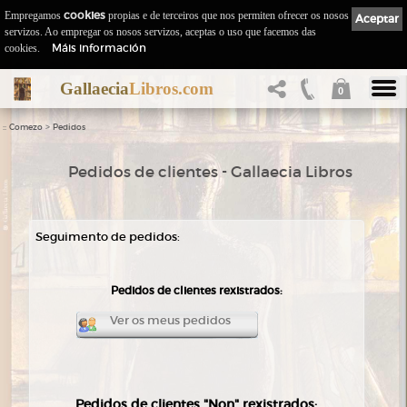
Empregamos
cookies
propias e de terceiros que nos permiten ofrecer os nosos
Aceptar
servizos. Ao empregar os nosos servizos, aceptas o uso que facemos das
Máis información
cookies.
Gallaecia
Libros.com
0
::
>
Comezo
Pedidos
Pedidos de clientes - Gallaecia Libros
Seguimento de pedidos:
Pedidos de clientes rexistrados:
Ver os meus pedidos
Pedidos de clientes "Non" rexistrados: