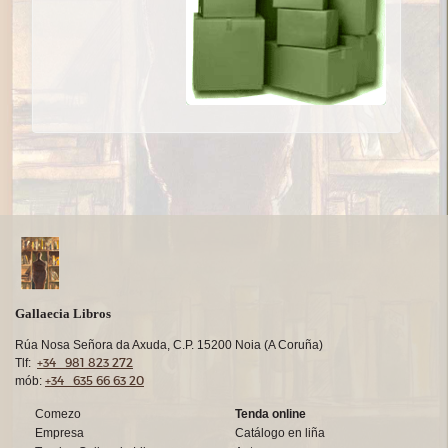
Gallaecia Libros
Rúa Nosa Señora da Axuda, C.P. 15200 Noia (A Coruña)
+34 981 823 272
Tlf:
+34 635 66 63 20
mób:
Comezo
Tenda online
Empresa
Catálogo en liña