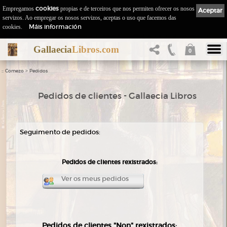
Empregamos
cookies
propias e de terceiros que nos permiten ofrecer os nosos
Aceptar
servizos. Ao empregar os nosos servizos, aceptas o uso que facemos das
Máis información
cookies.
Gallaecia
Libros.com
0
::
>
Comezo
Pedidos
Pedidos de clientes - Gallaecia Libros
Seguimento de pedidos:
Pedidos de clientes rexistrados:
Ver os meus pedidos
Pedidos de clientes "Non" rexistrados: