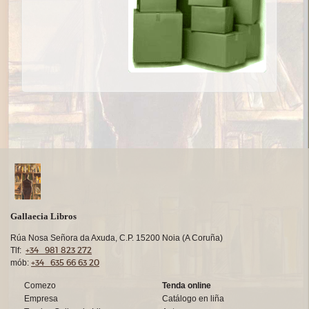
Gallaecia Libros
Rúa Nosa Señora da Axuda, C.P. 15200 Noia (A Coruña)
+34 981 823 272
Tlf:
+34 635 66 63 20
mób:
Comezo
Tenda online
Empresa
Catálogo en liña