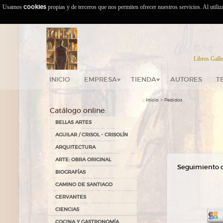
Usamos
cookies
propias y de terceros que nos permiten ofrecer nuestros servicios. Al utili
Libros Galle
INICIO
EMPRESA
TIENDA
AUTORES
T
::
>
Inicio
Pedidos
Catálogo online:
BELLAS ARTES
AGUILAR / CRISOL - CRISOLÍN
ARQUITECTURA
ARTE: OBRA ORIGINAL
Seguimiento 
BIOGRAFÍAS
CAMINO DE SANTIAGO
CERVANTES
CIENCIAS
COCINA Y GASTRONOMÍA