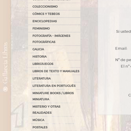
COLECCIONISMO
CÓMICS Y TEBEOS
ENCICLOPEDIAS
FEMINISMO
Si uste
FOTOGRAFÍA - IMÁGENES
FOTOGRÁFICAS
Email:
GALICIA
HISTORIA
Nº de p
LIBROJUEGOS
El nº
LIBROS DE TEXTO Y MANUALES
LITERATURA
LITERATURA EN PORTUGUÉS
MINIATURE BOOKS / LIBROS
Có
MINIATURA
MISTERIO Y OTRAS
REALIDADES
MÚSICA
POSTALES