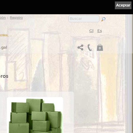
Aceptar
sión
Registro
|
Gl
Es
itos, ...
.gal
0
bros