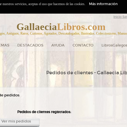
Más información
zar nuestros servicios, aceptas el uso que hacemos de las cookies.
Inicio Se
Gallaecia
Libros.com
gos, Antiguos, Raros, Curiosos, Agotados, Descatalogados, Ilustrados, Coleccionismo, Manuscr
EMAS
DESTACADOS
AYUDA
CONTACTO
LibrosGalegos
Pedidos de clientes - Gallaecia Li
de pedidos:
Pedidos de clientes registrados:
Ver mis pedidos