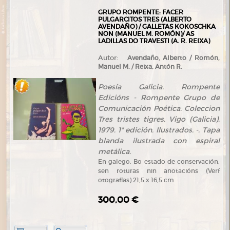
GRUPO ROMPENTE: FACER
PULGARCITOS TRES (ALBERTO
AVENDAÑO) / GALLETAS KOKOSCHKA
NON (MANUEL M. ROMÓN)/ AS
LADILLAS DO TRAVESTI (A. R. REIXA)
Autor:
Avendaño, Alberto / Romón,
Manuel M. / Reixa, Antón R.
Poesía Galicia. Rompente
Edicións - Rompente Grupo de
Comunicación Poética. Coleccion
Tres tristes tigres. Vigo (Galicia).
1979. 1ª edición. Ilustrados. -. Tapa
blanda ilustrada con espiral
metálica.
En galego. Bo estado de conservación,
sen roturas nin anotacións (Verf
otografías) 21,5 x 16,5 cm
300,00 €