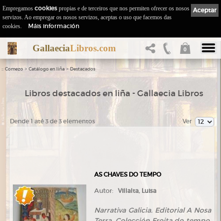
Empregamos
cookies
propias e de terceiros que nos permiten ofrecer os nosos
Aceptar
servizos. Ao empregar os nosos servizos, aceptas o uso que facemos das
Máis información
cookies.
Gallaecia
Libros.com
0
::
>
>
Comezo
Catálogo en liña
Destacados
Libros destacados en liña - Gallaecia Libros
Dende 1 até 3 de 3 elementos
Ver
AS CHAVES DO TEMPO
Autor:
Villalta, Luisa
Narrativa Galicia. Editorial A Nosa
Terra. Colección Froita do tempo,