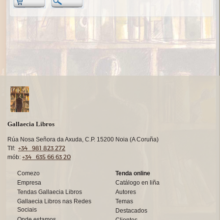
Gallaecia Libros
Rúa Nosa Señora da Axuda, C.P. 15200 Noia (A Coruña)
+34 981 823 272
Tlf:
+34 635 66 63 20
mób:
Comezo
Tenda online
Empresa
Catálogo en liña
Tendas Gallaecia Libros
Autores
Gallaecia Libros nas Redes
Temas
Sociais
Destacados
Onde estamos
Clientes