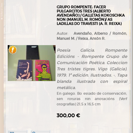
GRUPO ROMPENTE: FACER
PULGARCITOS TRES (ALBERTO
AVENDAÑO) / GALLETAS KOKOSCHKA
NON (MANUEL M. ROMÓN)/ AS
LADILLAS DO TRAVESTI (A. R. REIXA)
Autor:
Avendaño, Alberto / Romón,
Manuel M. / Reixa, Antón R.
Poesía Galicia. Rompente
Edicións - Rompente Grupo de
Comunicación Poética. Coleccion
Tres tristes tigres. Vigo (Galicia).
1979. 1ª edición. Ilustrados. -. Tapa
blanda ilustrada con espiral
metálica.
En galego. Bo estado de conservación,
sen roturas nin anotacións (Verf
otografías) 21,5 x 16,5 cm
300,00 €