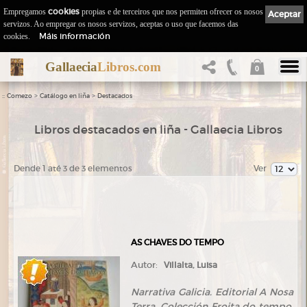
Empregamos
cookies
propias e de terceiros que nos permiten ofrecer os nosos
Aceptar
servizos. Ao empregar os nosos servizos, aceptas o uso que facemos das
Máis información
cookies.
Gallaecia
Libros.com
0
::
>
>
Comezo
Catálogo en liña
Destacados
Libros destacados en liña - Gallaecia Libros
Dende 1 até 3 de 3 elementos
Ver
AS CHAVES DO TEMPO
Autor:
Villalta, Luisa
Narrativa Galicia. Editorial A Nosa
Terra. Colección Froita do tempo,