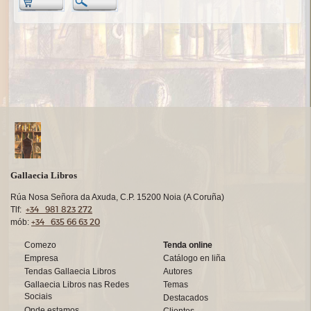
Gallaecia Libros
Rúa Nosa Señora da Axuda, C.P. 15200 Noia (A Coruña)
+34 981 823 272
Tlf:
+34 635 66 63 20
mób:
Comezo
Tenda online
Empresa
Catálogo en liña
Tendas Gallaecia Libros
Autores
Gallaecia Libros nas Redes
Temas
Sociais
Destacados
Onde estamos
Clientes