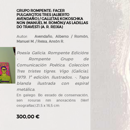
GRUPO ROMPENTE: FACER
PULGARCITOS TRES (ALBERTO
AVENDAÑO) / GALLETAS KOKOSCHKA
NON (MANUEL M. ROMÓN)/ AS LADILLAS
DO TRAVESTI (A. R. REIXA)
Autor:
Avendaño, Alberto / Romón,
Manuel M. / Reixa, Antón R.
Poesía Galicia. Rompente Edicións
- Rompente Grupo de
Comunicación Poética. Coleccion
Tres tristes tigres. Vigo (Galicia).
1979. 1ª edición. Ilustrados. -. Tapa
blanda ilustrada con espiral
metálica.
En galego. Bo estado de conservación,
sen roturas nin anotacións (Verf
otografías) 21,5 x 16,5 cm
300,00 €