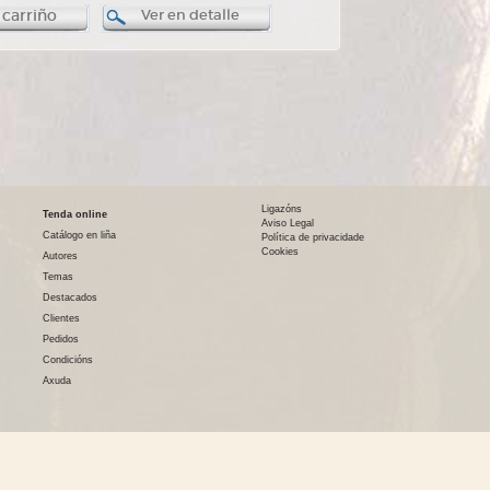
 carriño
Ver en detalle
Ligazóns
Tenda online
Aviso Legal
Catálogo en liña
Política de privacidade
Cookies
Autores
Temas
Destacados
Clientes
Pedidos
Condicións
Axuda