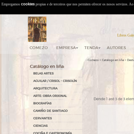
Empregamos
cookies
propias e de terceiros que nos permiten ofrecer os nosos servizos. A
Libros Gale
COMEZO
EMPRESA
TENDA
AUTORES
::
>
>
Comezo
Catálogo en liña
Dest
Catálogo en liña:
BELAS ARTES
AGUILAR / CRISOL - CRISOLÍN
ARQUITECTURA
ARTE: OBRA ORIXINAL
Dende 1 até 3 de 3 el
BIOGRAFÍAS
CAMIÑO DE SANTIAGO
CERVANTES
CIENCIAS
COCIÑA E GASTRONOMÍA