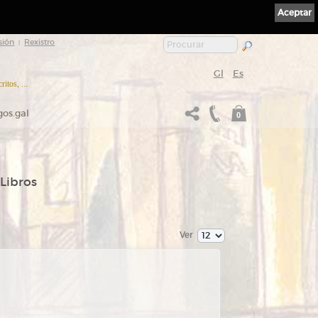
Aceptar
sión
Rexistro
|
Gl
Es
itos, ...
gos.gal
0
 Libros
Ver