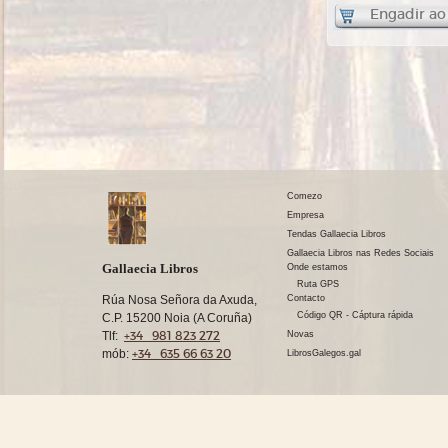
Engadir ao
Comezo
Empresa
Tendas Gallaecia Libros
Gallaecia Libros nas Redes Sociais
Gallaecia Libros
Onde estamos
Ruta GPS
Rúa Nosa Señora da Axuda,
Contacto
Código QR - Cáptura rápida
C.P. 15200 Noia (A Coruña)
+34 981 823 272
Tlf:
Novas
+34 635 66 63 20
mób:
LibrosGalegos.gal