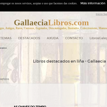
Máis información
o empregar os nosos servizos, aceptas o uso que facemos das cookies.
Inicio Se
Gallaecia
Libros.com
gos, Antigos, Raros, Curiosos, Esgotados, Descatalogados, Ilustrados, Coleccionismo, Manuscr
TEMAS
DESTACADOS
AXUDA
CONTACTO
LibrosGale
acados
Libros destacados en liña - Gallaecia
ementos
AS CHAVES DO TEMPO