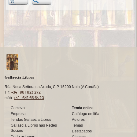
Gallaecia Libros
Rúa Nosa Señora da Axuda, C.P. 15200 Noia (A Coruña)
+34 981 823 272
Tlf:
+34 635 66 63 20
mób:
Comezo
Tenda online
Empresa
Catálogo en liña
Tendas Gallaecia Libros
Autores
Gallaecia Libros nas Redes
Temas
Sociais
Destacados
Onde estamos
Clientes