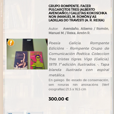
GRUPO ROMPENTE: FACER
PULGARCITOS TRES (ALBERTO
AVENDAÑO) / GALLETAS KOKOSCHKA
NON (MANUEL M. ROMÓN)/ AS
LADILLAS DO TRAVESTI (A. R. REIXA)
Autor:
Avendaño, Alberto / Romón,
Manuel M. / Reixa, Antón R.
Poesía Galicia. Rompente
Edicións - Rompente Grupo de
Comunicación Poética. Coleccion
Tres tristes tigres. Vigo (Galicia).
1979. 1ª edición. Ilustrados. -. Tapa
blanda ilustrada con espiral
metálica.
En galego. Bo estado de conservación,
sen roturas nin anotacións (Verf
otografías) 21,5 x 16,5 cm
300,00 €