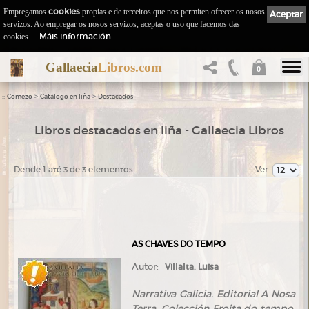
Empregamos
cookies
propias e de terceiros que nos permiten ofrecer os nosos
Aceptar
servizos. Ao empregar os nosos servizos, aceptas o uso que facemos das
Máis información
cookies.
Gallaecia
Libros.com
0
::
>
>
Comezo
Catálogo en liña
Destacados
Libros destacados en liña - Gallaecia Libros
Dende 1 até 3 de 3 elementos
Ver
AS CHAVES DO TEMPO
Autor:
Villalta, Luisa
Narrativa Galicia. Editorial A Nosa
Terra. Colección Froita do tempo,