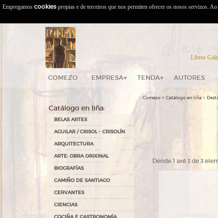
Empregamos
cookies
propias e de terceiros que nos permiten ofrecer os nosos servizos. A
Libros Gale
COMEZO
EMPRESA
TENDA
AUTORES
::
>
>
Comezo
Catálogo en liña
Dest
Catálogo en liña:
BELAS ARTES
AGUILAR / CRISOL - CRISOLÍN
ARQUITECTURA
ARTE: OBRA ORIXINAL
Dende 1 até 3 de 3 el
BIOGRAFÍAS
CAMIÑO DE SANTIAGO
CERVANTES
CIENCIAS
COCIÑA E GASTRONOMÍA