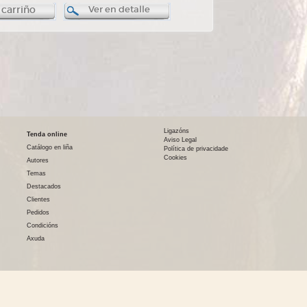
 carriño
Ver en detalle
Ligazóns
Tenda online
Aviso Legal
Catálogo en liña
Política de privacidade
Cookies
Autores
Temas
Destacados
Clientes
Pedidos
Condicións
Axuda