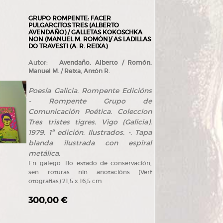
GRUPO ROMPENTE: FACER
PULGARCITOS TRES (ALBERTO
AVENDAÑO) / GALLETAS KOKOSCHKA
NON (MANUEL M. ROMÓN)/ AS LADILLAS
DO TRAVESTI (A. R. REIXA)
Autor:
Avendaño, Alberto / Romón,
Manuel M. / Reixa, Antón R.
Poesía Galicia. Rompente Edicións
- Rompente Grupo de
Comunicación Poética. Coleccion
Tres tristes tigres. Vigo (Galicia).
1979. 1ª edición. Ilustrados. -. Tapa
blanda ilustrada con espiral
metálica.
En galego. Bo estado de conservación,
sen roturas nin anotacións (Verf
otografías) 21,5 x 16,5 cm
300,00 €