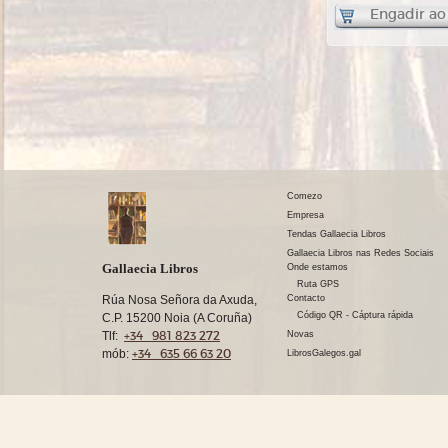
Engadir ao
Comezo
Empresa
Tendas Gallaecia Libros
Gallaecia Libros nas Redes Sociais
Gallaecia Libros
Onde estamos
Ruta GPS
Rúa Nosa Señora da Axuda,
Contacto
Código QR - Cáptura rápida
C.P. 15200 Noia (A Coruña)
+34 981 823 272
Tlf:
Novas
+34 635 66 63 20
mób:
LibrosGalegos.gal