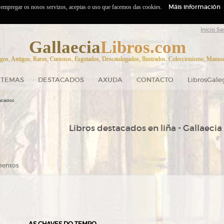
Máis información
o empregar os nosos servizos, aceptas o uso que facemos das cookies.
Inicio Se
Gallaecia
Libros.com
gos, Antigos, Raros, Curiosos, Esgotados, Descatalogados, Ilustrados, Coleccionismo, Manuscr
TEMAS
DESTACADOS
AXUDA
CONTACTO
LibrosGale
acados
Libros destacados en liña - Gallaecia
ementos
AS CHAVES DO TEMPO