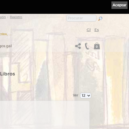
Aceptar
sión
Rexistro
|
Gl
Es
itos, ...
gos.gal
0
 Libros
Ver