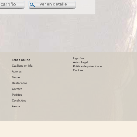
 carriño
Ver en detalle
Ligazóns
Tenda online
Aviso Legal
Catálogo en liña
Política de privacidade
Cookies
Autores
Temas
Destacados
Clientes
Pedidos
Condicións
Axuda