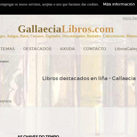
Máis información
o empregar os nosos servizos, aceptas o uso que facemos das cookies.
Inicio Se
Gallaecia
Libros.com
gos, Antigos, Raros, Curiosos, Esgotados, Descatalogados, Ilustrados, Coleccionismo, Manuscr
TEMAS
DESTACADOS
AXUDA
CONTACTO
LibrosGale
acados
Libros destacados en liña - Gallaecia
ementos
AS CHAVES DO TEMPO