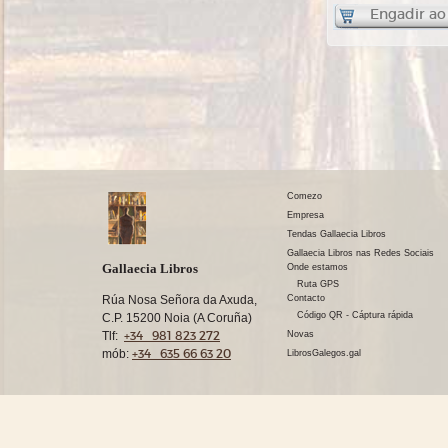
Engadir ao
Comezo
Empresa
Tendas Gallaecia Libros
Gallaecia Libros nas Redes Sociais
Gallaecia Libros
Onde estamos
Ruta GPS
Rúa Nosa Señora da Axuda,
Contacto
Código QR - Cáptura rápida
C.P. 15200 Noia (A Coruña)
+34 981 823 272
Tlf:
Novas
+34 635 66 63 20
mób:
LibrosGalegos.gal