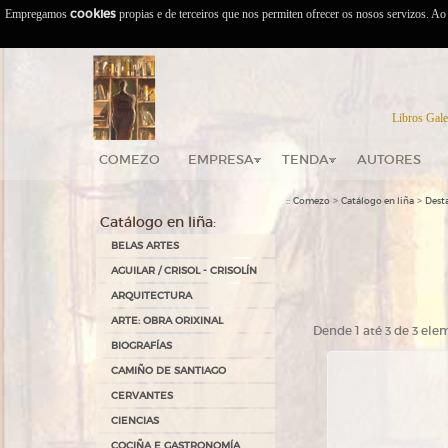
Empregamos
cookies
propias e de terceiros que nos permiten ofrecer os nosos servizos. A
Libros Gale
COMEZO
EMPRESA
TENDA
AUTORES
::
>
>
Comezo
Catálogo en liña
Dest
Catálogo en liña:
BELAS ARTES
AGUILAR / CRISOL - CRISOLÍN
ARQUITECTURA
ARTE: OBRA ORIXINAL
Dende 1 até 3 de 3 el
BIOGRAFÍAS
CAMIÑO DE SANTIAGO
CERVANTES
CIENCIAS
COCIÑA E GASTRONOMÍA