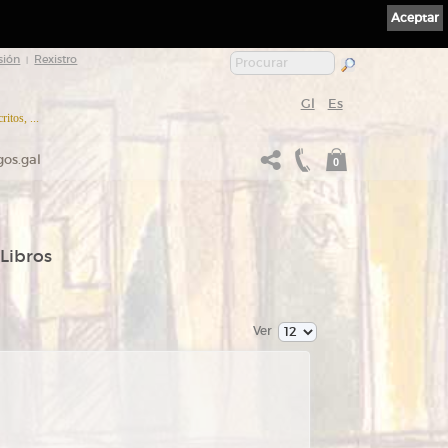
Aceptar
sión
Rexistro
|
Gl
Es
itos, ...
gos.gal
0
 Libros
Ver