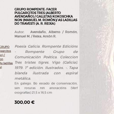
GRUPO ROMPENTE: FACER
PULGARCITOS TRES (ALBERTO
AVENDAÑO) / GALLETAS KOKOSCHKA
NON (MANUEL M. ROMÓN)/ AS LADILLAS
DO TRAVESTI (A. R. REIXA)
Autor:
Avendaño, Alberto / Romón,
Manuel M. / Reixa, Antón R.
Poesía Galicia. Rompente Edicións
- Rompente Grupo de
Comunicación Poética. Coleccion
Tres tristes tigres. Vigo (Galicia).
1979. 1ª edición. Ilustrados. -. Tapa
blanda ilustrada con espiral
metálica.
En galego. Bo estado de conservación,
sen roturas nin anotacións (Verf
otografías) 21,5 x 16,5 cm
300,00 €