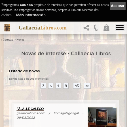
Empregamos
cookies
propias e de terceiros que nos permiten ofrecer os nosos
Aceptar
servizos. Ao empregar os nosos servizos, aceptas o uso que facemos das
Máis información
cookies.
Gallaecia
Libros.com
0
::
>
Comezo
Novas
Novas de interese - Gallaecia Libros
Listado de novas:
Dende 1 até 6 de 268 elementos
2
3
4
9
45
>>
1
...
FÁLALLE GALEGO
gallaecialibros.com / librosgalegos.gal -
09/08/2022