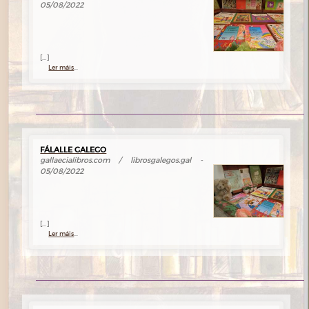
05/08/2022
[...]
Ler máis
...
FÁLALLE GALEGO
gallaecialibros.com / librosgalegos.gal -
05/08/2022
[...]
Ler máis
...