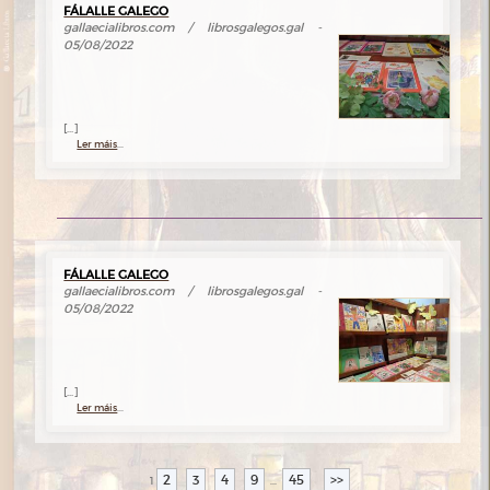
FÁLALLE GALEGO
gallaecialibros.com / librosgalegos.gal -
05/08/2022
[...]
Ler máis
...
FÁLALLE GALEGO
gallaecialibros.com / librosgalegos.gal -
05/08/2022
[...]
Ler máis
...
2
3
4
9
45
>>
1
...