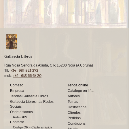
Gallaecia Libros
Rúa Nosa Señora da Axuda, C.P. 15200 Noia (A Coruña)
+34 981 823 272
Tlf:
+34 635 66 63 20
mób:
Comezo
Tenda online
Empresa
Catálogo en liña
Tendas Gallaecia Libros
Autores
Gallaecia Libros nas Redes
Temas
Sociais
Destacados
Onde estamos
Clientes
Ruta GPS
Pedidos
Contacto
Condicións
Código QR - Cáptura rápida