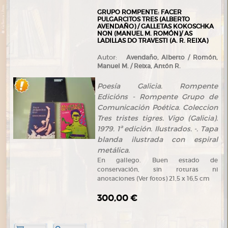
GRUPO ROMPENTE: FACER
PULGARCITOS TRES (ALBERTO
AVENDAÑO) / GALLETAS KOKOSCHKA
NON (MANUEL M. ROMÓN)/ AS
LADILLAS DO TRAVESTI (A. R. REIXA)
Autor:
Avendaño, Alberto / Romón,
Manuel M. / Reixa, Antón R.
Poesía Galicia. Rompente
Edicións - Rompente Grupo de
Comunicación Poética. Coleccion
Tres tristes tigres. Vigo (Galicia).
1979. 1ª edición. Ilustrados. -. Tapa
blanda ilustrada con espiral
metálica.
En gallego. Buen estado de
conservación, sin roturas ni
anotaciones (Ver fotos) 21,5 x 16,5 cm
300,00 €