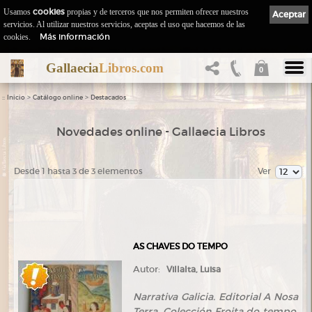
Usamos
cookies
propias y de terceros que nos permiten ofrecer nuestros
Aceptar
servicios. Al utilizar nuestros servicios, aceptas el uso que hacemos de las
Más información
cookies.
Gallaecia
Libros.com
0
::
>
>
Inicio
Catálogo online
Destacados
Novedades online - Gallaecia Libros
Desde 1 hasta 3 de 3 elementos
Ver
AS CHAVES DO TEMPO
Autor:
Villalta, Luisa
Narrativa Galicia. Editorial A Nosa
Terra. Colección Froita do tempo,