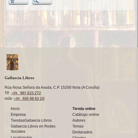
Gallaecia Libros
Rúa Nosa Señora da Axuda, C.P. 15200 Noia (A Coruña)
+34 981 823 272
Tlf:
+34 635 66 63 20
mób:
Inicio
Tienda online
Empresa
Catálogo online
TiendasGallaecia Libros
Autores
Gallaecia Libros en Redes
Temas
Sociales
Destacados
Localización
Clientes